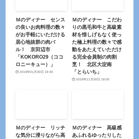
Ｍのディナー センス
Ｍのディナー こだわ
の良いお肉料理の数々
りの黒毛和牛と高級素
がお手軽にいただける
材を惜しげもなく使っ
居心地抜群の肉バ
た極上料理の数々で感
ル！ 京田辺市
動をあたえていただけ
「KOKORO29（ココ
る完全会員制の肉割
ロニーキュー）」
烹！ 北区大淀南
「とらいち」
2019年01月30日 19:30
2018年11月30日 18:00
Ｍのディナー リッチ
Ｍのディナー 高級感
な気分に浸りながら高
あふれるゆったりした