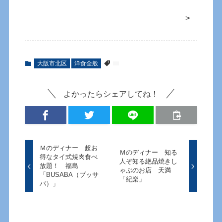
>
大阪市北区
洋食全般
よかったらシェアしてね！
Ｍのディナー 超お
Ｍのディナー 知る
得なタイ式焼肉食べ
人ぞ知る絶品焼きし
放題！ 福島
ゃぶのお店 天満
「BUSABA（ブッサ
「紀楽」
バ）」