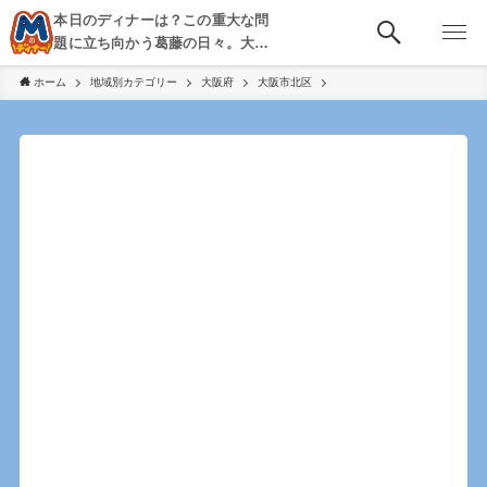
本日のディナーは？この重大な問
題に立ち向かう葛藤の日々。大
阪・京都・神戸を中心とした食べ
ホーム
地域別カテゴリー
大阪府
大阪市北区
歩き、飲み歩きを綴る。