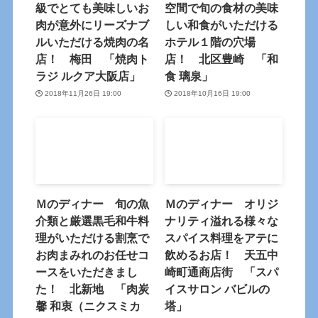
級でとても美味しいお
空間で旬の食材の美味
肉が意外にリーズナブ
しい和食がいただける
ルいただける焼肉の名
ホテル１階の穴場
店！ 梅田 「焼肉ト
店！ 北区豊崎 「和
ラジ ルクア大阪店」
食 璃泉」
2018年11月26日 19:00
2018年10月16日 19:00
Ｍのディナー 旬の魚
Ｍのディナー オリジ
介類と厳選黒毛和牛料
ナリティ溢れる様々な
理がいただける割烹で
スパイス料理をアテに
お肉まみれのお任せコ
飲めるお店！ 天五中
ースをいただきまし
崎町通商店街 「スパ
た！ 北新地 「肉炭
イスサロン バビルの
馨 和衷（ニクスミカ
塔」