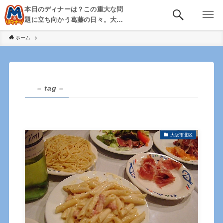
本日のディナーは？この重大な問
題に立ち向かう葛藤の日々。大
阪・京都・神戸を中心とした食べ
ホーム
歩き、飲み歩きを綴る。
– tag –
大阪市北区