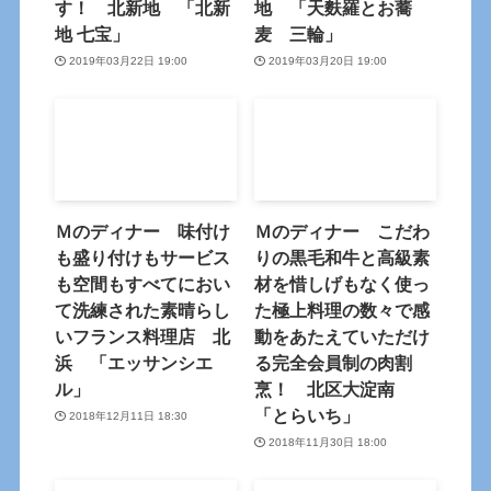
す！ 北新地 「北新
地 「天麩羅とお蕎
地 七宝」
麦 三輪」
2019年03月22日 19:00
2019年03月20日 19:00
Ｍのディナー 味付け
Ｍのディナー こだわ
も盛り付けもサービス
りの黒毛和牛と高級素
も空間もすべてにおい
材を惜しげもなく使っ
て洗練された素晴らし
た極上料理の数々で感
いフランス料理店 北
動をあたえていただけ
浜 「エッサンシエ
る完全会員制の肉割
ル」
烹！ 北区大淀南
「とらいち」
2018年12月11日 18:30
2018年11月30日 18:00