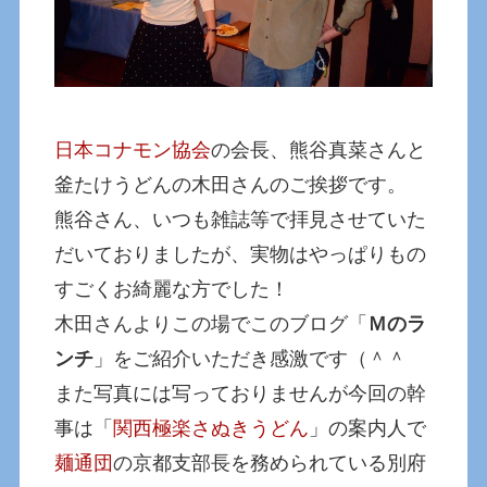
日本コナモン協会
の会長、熊谷真菜さんと
釜たけうどんの木田さんのご挨拶です。
熊谷さん、いつも雑誌等で拝見させていた
だいておりましたが、実物はやっぱりもの
すごくお綺麗な方でした！
木田さんよりこの場でこのブログ「
Ｍのラ
ンチ
」をご紹介いただき感激です（＾＾
また写真には写っておりませんが今回の幹
事は「
関西極楽さぬきうどん
」の案内人で
麺通団
の京都支部長を務められている別府