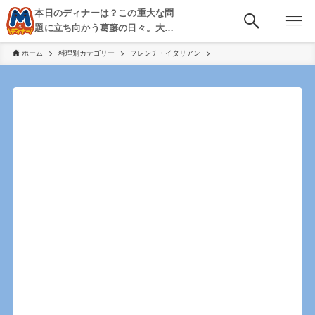
本日のディナーは？この重大な問
題に立ち向かう葛藤の日々。大
阪・京都・神戸を中心とした食べ
ホーム
料理別カテゴリー
フレンチ・イタリアン
歩き、飲み歩きを綴る。