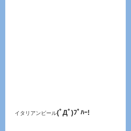
(ﾟДﾟ)ﾌﾟﾊｰ!
イタリアンビール