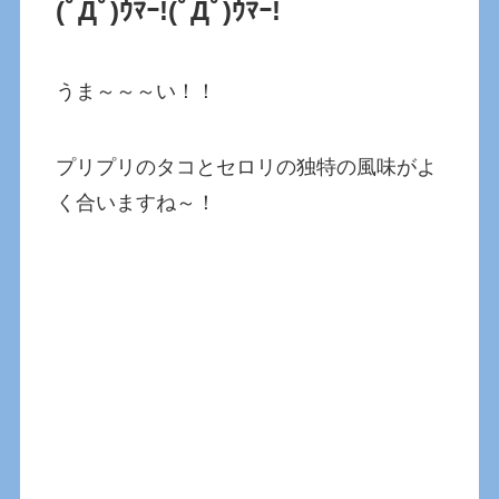
(ﾟДﾟ)ｳﾏｰ!
(ﾟДﾟ)ｳﾏｰ!
うま～～～い！！
プリプリのタコとセロリの独特の風味がよ
く合いますね～！