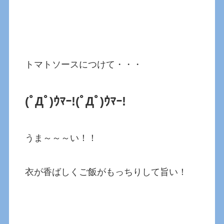
トマトソースにつけて・・・
(ﾟДﾟ)ｳﾏｰ!
(ﾟДﾟ)ｳﾏｰ!
うま～～～い！！
衣が香ばしくご飯がもっちりして旨い！