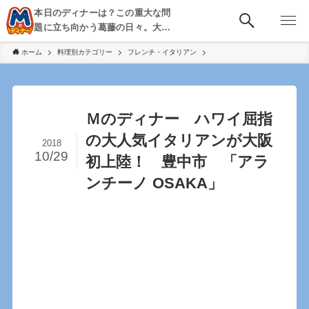
本日のディナーは？この重大な問
題に立ち向かう葛藤の日々。大
阪・京都・神戸を中心とした食べ
ホーム
料理別カテゴリー
フレンチ・イタリアン
歩き、飲み歩きを綴る。
Ｍのディナー ハワイ屈指
の大人気イタリアンが大阪
2018
10/29
初上陸！ 豊中市 「アラ
ンチーノ OSAKA」