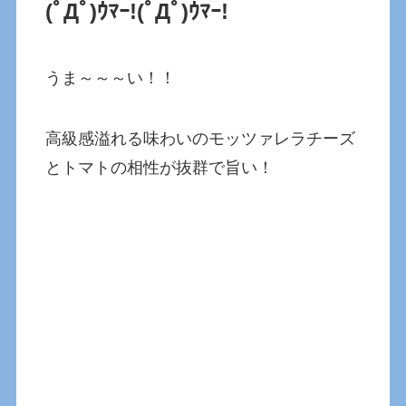
(ﾟДﾟ)ｳﾏｰ!
(ﾟДﾟ)ｳﾏｰ!
うま～～～い！！
高級感溢れる味わいのモッツァレラチーズ
とトマトの相性が抜群で旨い！