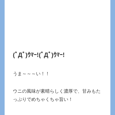
(ﾟДﾟ)ｳﾏｰ!
(ﾟДﾟ)ｳﾏｰ!
うま～～～い！！
ウニの風味が素晴らしく濃厚で、甘みもた
っぷりでめちゃくちゃ旨い！