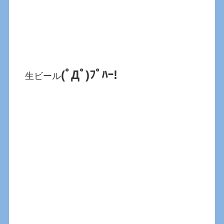
(ﾟДﾟ)ﾌﾟﾊｰ!
生ビール