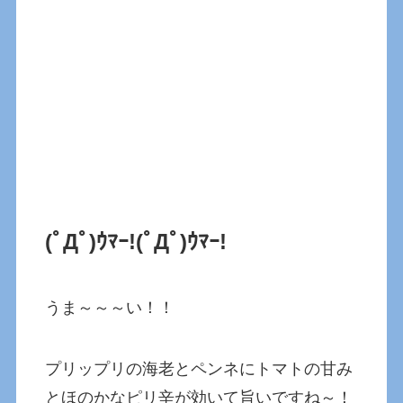
(ﾟДﾟ)ｳﾏｰ!
(ﾟДﾟ)ｳﾏｰ!
うま～～～い！！
プリップリの海老とペンネにトマトの甘み
とほのかなピリ辛が効いて旨いですね～！