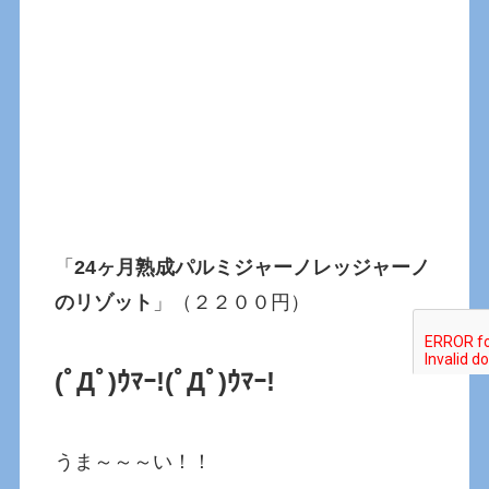
「
24ヶ月熟成パルミジャーノレッジャーノ
のリゾット
」（２２００円）
(ﾟДﾟ)ｳﾏｰ!
(ﾟДﾟ)ｳﾏｰ!
うま～～～い！！