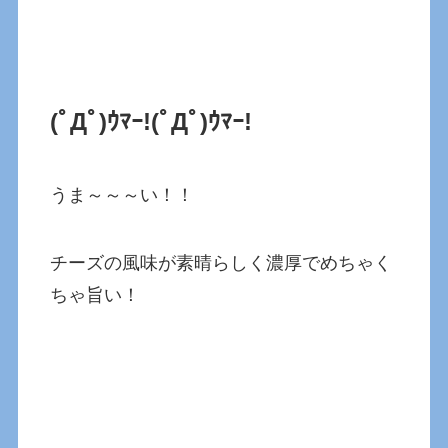
(ﾟДﾟ)ｳﾏｰ!
(ﾟДﾟ)ｳﾏｰ!
うま～～～い！！
チーズの風味が素晴らしく濃厚でめちゃく
ちゃ旨い！