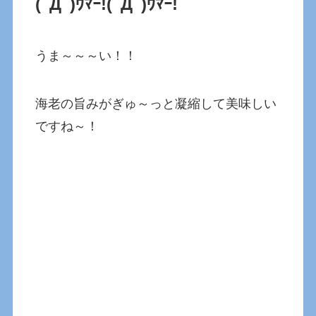
(ﾟДﾟ)ｳﾏｰ!
(ﾟДﾟ)ｳﾏｰ!
うま～～～い！！
海老の旨みがぎゅ～っと凝縮して美味しい
ですね～！