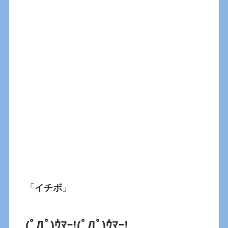
「
イチボ
」
(ﾟДﾟ)ｳﾏｰ!(ﾟДﾟ)ｳﾏｰ!