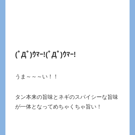
(ﾟДﾟ)ｳﾏｰ!(ﾟДﾟ)ｳﾏｰ!
うま～～～い！！
タン本来の旨味とネギのスパイシーな旨味
が一体となってめちゃくちゃ旨い！