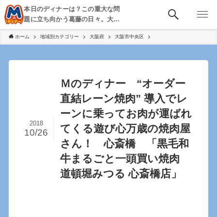
本日のディナーは？この重大な問
題に立ち向かう葛藤の日々。大
阪・京都・神戸を中心とした食べ
ホーム
地域別カテゴリー
大阪府
大阪市中央区
歩き、飲み歩きを綴る。
Ｍのディナー “オーダー
直結レーン焼肉” 導入でレ
ーンに乗ってお肉が運ばれ
2018
てくる遊び心万歳の焼肉屋
10/26
さん！ 心斎橋 「黒毛和
牛まるごと一頭買い焼肉
道頓堀みつる 心斎橋店」