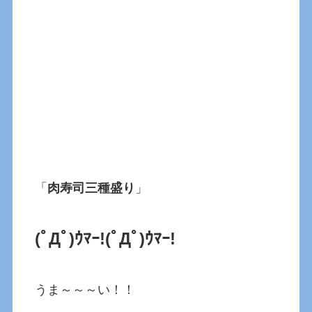
「
肉寿司三種盛り
」
(ﾟДﾟ)ｳﾏｰ!(ﾟДﾟ)ｳﾏｰ!
うま～～～い！！