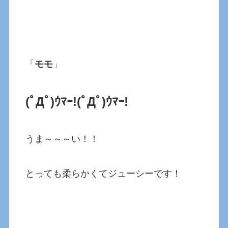
「
モモ
」
(ﾟДﾟ)ｳﾏｰ!(ﾟДﾟ)ｳﾏｰ!
うま～～～い！！
とっても柔らかくてジューシーです！