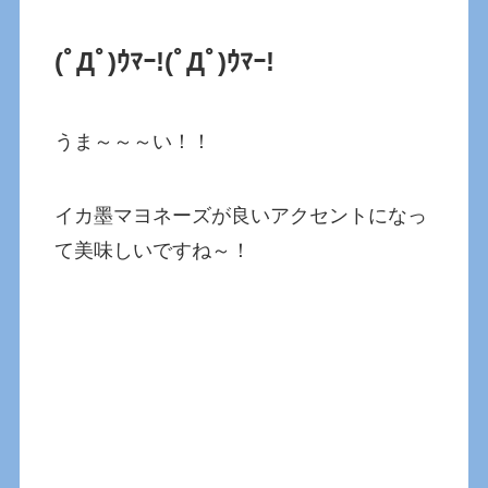
(ﾟДﾟ)ｳﾏｰ!(ﾟДﾟ)ｳﾏｰ!
うま～～～い！！
イカ墨マヨネーズが良いアクセントになっ
て美味しいですね～！