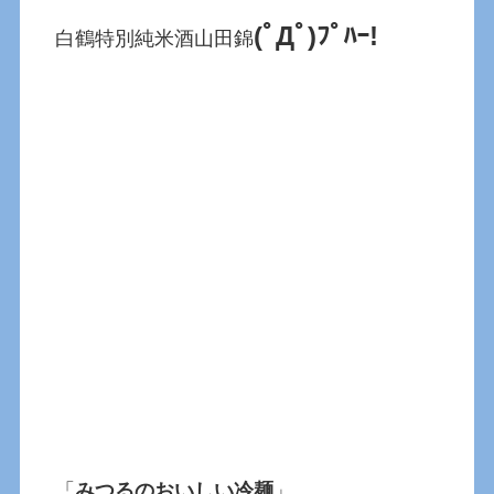
(ﾟДﾟ)ﾌﾟﾊｰ!
白鶴特別純米酒山田錦
「
みつるのおいしい冷麺
」