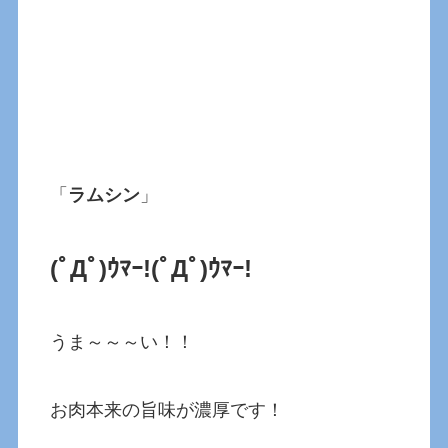
「
ラムシン
」
(ﾟДﾟ)ｳﾏｰ!(ﾟДﾟ)ｳﾏｰ!
うま～～～い！！
お肉本来の旨味が濃厚です！