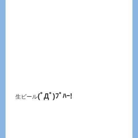
(ﾟДﾟ)ﾌﾟﾊｰ!
生ビール