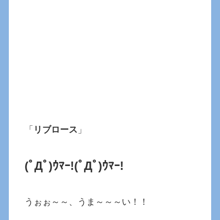
「
リブロース
」
(ﾟДﾟ)ｳﾏｰ!(ﾟДﾟ)ｳﾏｰ!
うぉぉ～～、うま～～～い！！