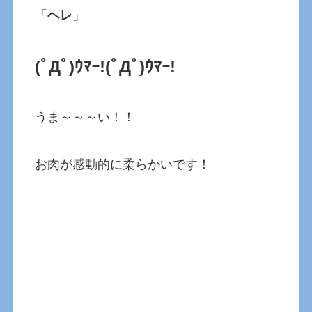
「
ヘレ
」
(ﾟДﾟ)ｳﾏｰ!(ﾟДﾟ)ｳﾏｰ!
うま～～～い！！
お肉が感動的に柔らかいです！