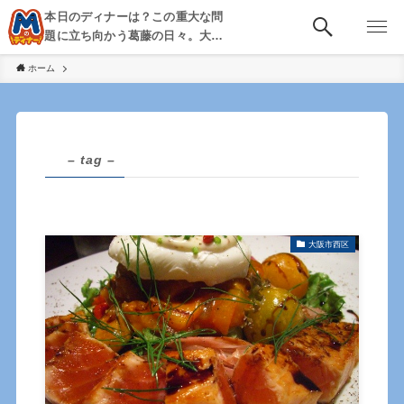
本日のディナーは？この重大な問
題に立ち向かう葛藤の日々。大
阪・京都・神戸を中心とした食べ
ホーム
歩き、飲み歩きを綴る。
– tag –
大阪市西区