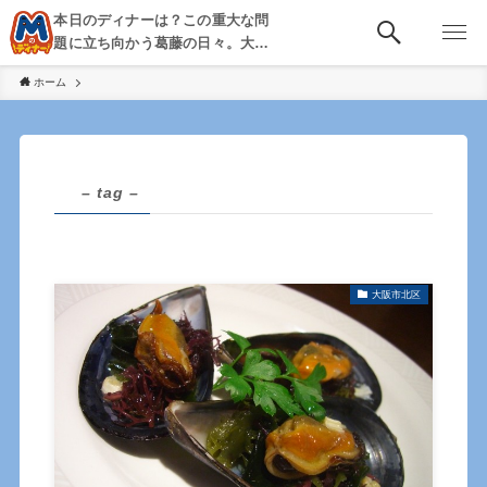
本日のディナーは？この重大な問
題に立ち向かう葛藤の日々。大
阪・京都・神戸を中心とした食べ
ホーム
歩き、飲み歩きを綴る。
– tag –
大阪市北区