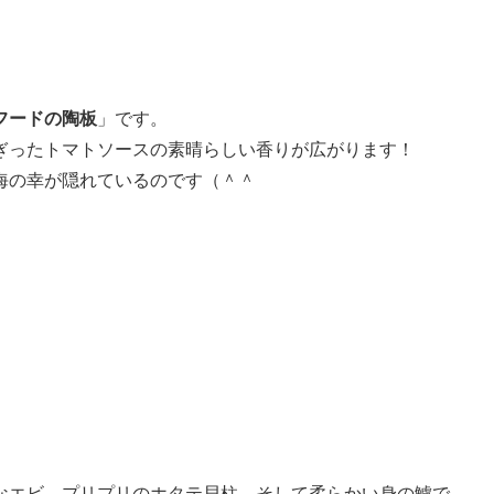
フードの陶板
」です。
ぎったトマトソースの素晴らしい香りが広がります！
海の幸が隠れているのです（＾＾
なエビ、プリプリのホタテ貝柱、そして柔らかい身の鱸で