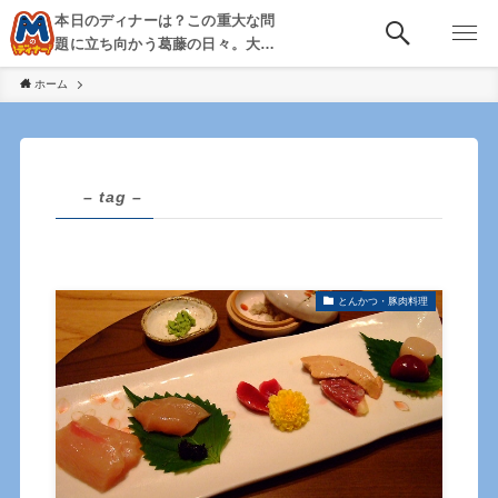
本日のディナーは？この重大な問
題に立ち向かう葛藤の日々。大
阪・京都・神戸を中心とした食べ
ホーム
歩き、飲み歩きを綴る。
– tag –
とんかつ・豚肉料理