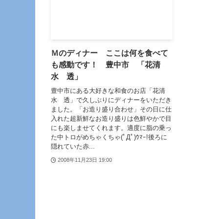
Ｍのディナー ここは何を食べて
も感動です！ 豊中市 「花清
水 透」
豊中市にある大好きな和食のお店「花清
水 透」で久しぶりにディナーをいただき
ました。「お造り盛り合わせ」その日に仕
入れた超新鮮なお造り盛りは色鮮やかで目
にも楽しませてくれます。適度に脂の乗っ
た中トロがめちゃくちゃ(ﾟДﾟ)ｳﾏｰ!後ろに
隠れていた赤...
2008年11月23日 19:00