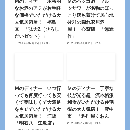
Ｍのディナー 本格的
Ｍのハシゴ酒 フルー
なお酒のアテがお手軽
ツサワーが名物のほっ
な価格でいただける大
こり落ち着けて居心地
人気居酒屋！ 福島
抜群の隠れ家居酒
区 「弘大Z（ひろし
屋！ 心斎橋 「無造
だいゼット）」
作」
2019年02月15日 19:00
2019年01月11日 22:00
Ｍのディナー いつ行
Ｍのディナー 丁寧な
っても何度行っても安
技が光る超一流本格派
くて美味しくて大満足
和食がいただける住宅
をさせていただける大
街の大人気店！ 豊中
人気居酒屋！ 江坂
市 「料理屋くおん」
「明石八 江坂店」
2018年12月04日 19:00