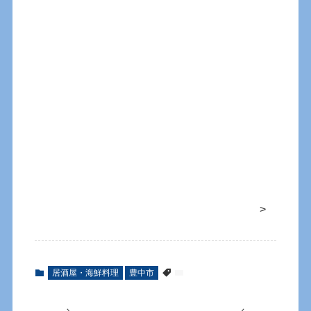
>
居酒屋・海鮮料理
豊中市