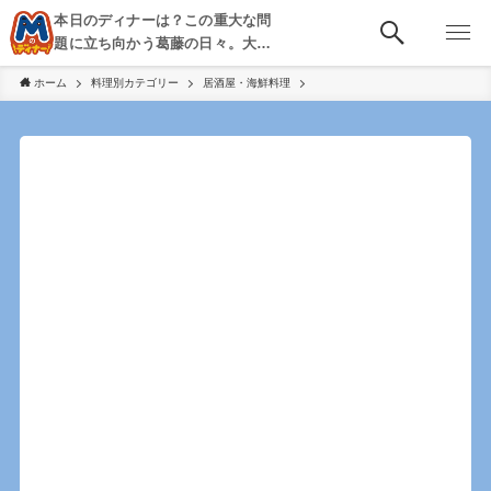
本日のディナーは？この重大な問
題に立ち向かう葛藤の日々。大
阪・京都・神戸を中心とした食べ
ホーム
料理別カテゴリー
居酒屋・海鮮料理
歩き、飲み歩きを綴る。