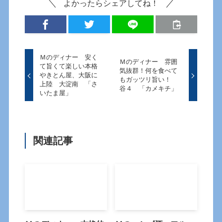
よかったらシェアしてね！
Ｍのディナー 安く
Ｍのディナー 雰囲
て旨くて楽しい本格
気抜群！何を食べて
やきとん屋、大阪に
もガッツリ旨い！
上陸 大淀南 「さ
谷４ 「カメキチ」
いたま屋」
関連記事