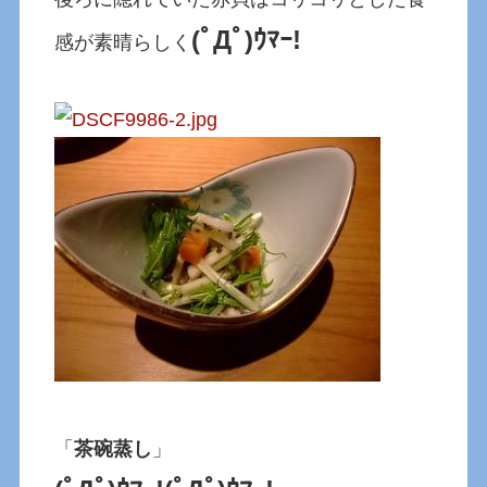
(ﾟДﾟ)ｳﾏｰ!
感が素晴らしく
「
茶碗蒸し
」