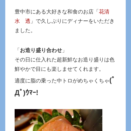
豊中市にある大好きな和食のお店「
花清
水 透
」で久しぶりにディナーをいただき
ました。
「
お造り盛り合わせ
」
その日に仕入れた超新鮮なお造り盛りは色
鮮やかで目にも楽しませてくれます。
(ﾟ
適度に脂の乗った中トロがめちゃくちゃ
Дﾟ)ｳﾏｰ!