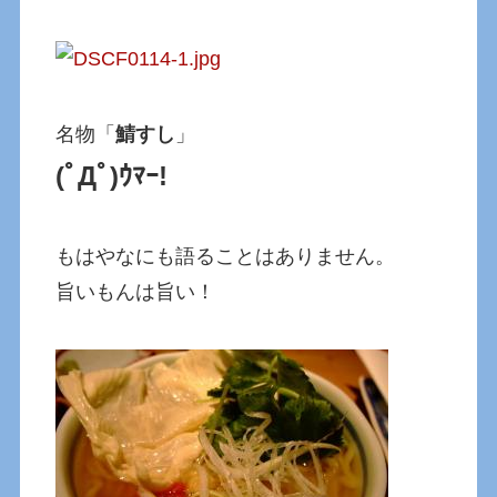
名物「
鯖すし
」
(ﾟДﾟ)ｳﾏｰ!
もはやなにも語ることはありません。
旨いもんは旨い！