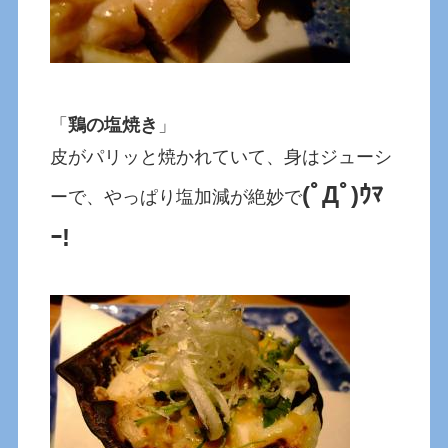
「
鶏の塩焼き
」
皮がパリッと焼かれていて、身はジューシ
(ﾟДﾟ)ｳﾏ
ーで、やっぱり塩加減が絶妙で
ｰ!