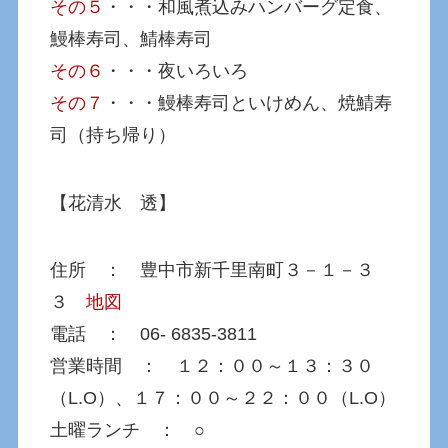
その５
・・・和風煮込みハンバーグ定食、
鰻棒寿司、鯖棒寿司
その６
・・・夜いろいろ
その７
・・・鰻棒寿司といけめん、焼鯖寿
司（持ち帰り）
【花清水 透】
住所 ： 豊中市新千里南町３－１－３
３
地図
電話 ： 06- 6835-3811
営業時間 ： １２：００～１３：３０
（L.O）、１７：００～２２：００（L.O）
土曜ランチ ： ○