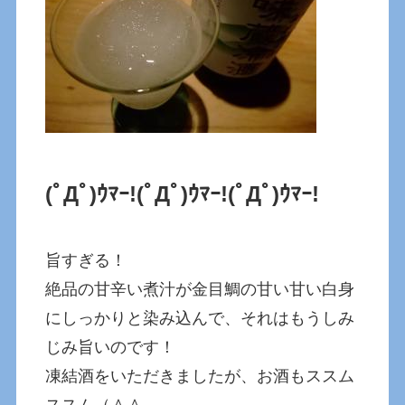
(ﾟДﾟ)ｳﾏｰ!(ﾟДﾟ)ｳﾏｰ!(ﾟДﾟ)ｳﾏｰ!
旨すぎる！
絶品の甘辛い煮汁が金目鯛の甘い甘い白身
にしっかりと染み込んで、それはもうしみ
じみ旨いのです！
凍結酒をいただきましたが、お酒もススム
ススム（＾＾