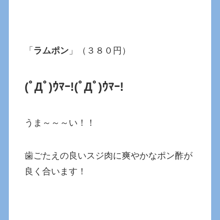
「
ラムポン
」（３８０円）
(ﾟДﾟ)ｳﾏｰ!(ﾟДﾟ)ｳﾏｰ!
うま～～～い！！
歯ごたえの良いスジ肉に爽やかなポン酢が
良く合います！