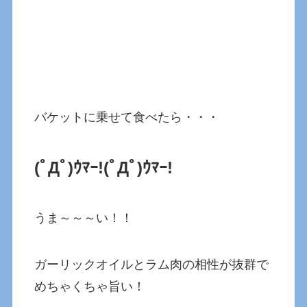
バケットに乗せて食べたら・・・
(ﾟДﾟ)ｳﾏｰ!(ﾟДﾟ)ｳﾏｰ!
うま～～～い！！
ガーリックオイルとラム肉の相性が抜群で
めちゃくちゃ旨い！