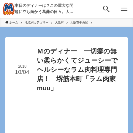
本日のディナーは？この重大な問
題に立ち向かう葛藤の日々。大
阪・京都・神戸を中心とした食べ
ホーム
地域別カテゴリー
大阪府
大阪市中央区
歩き、飲み歩きを綴る。
Ｍのディナー 一切癖の無
い柔らかくてジューシーで
2018
ヘルシーなラム肉料理専門
10/04
店！ 堺筋本町「ラム肉家
muu」