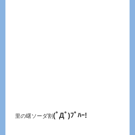
(ﾟДﾟ)ﾌﾟﾊｰ!
里の曙ソーダ割