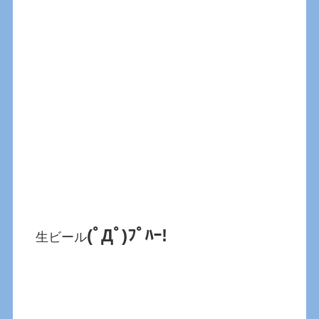
(ﾟДﾟ)ﾌﾟﾊｰ!
生ビール