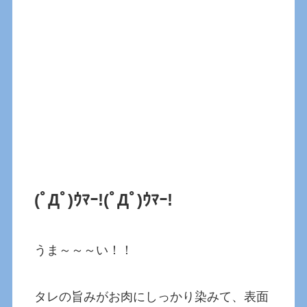
(ﾟДﾟ)ｳﾏｰ!(ﾟДﾟ)ｳﾏｰ!
うま～～～い！！
タレの旨みがお肉にしっかり染みて、表面