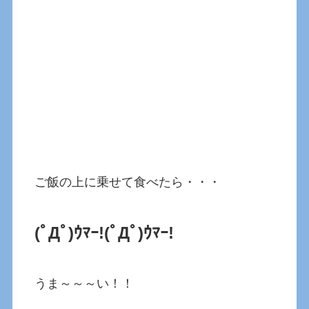
ご飯の上に乗せて食べたら・・・
(ﾟДﾟ)ｳﾏｰ!(ﾟДﾟ)ｳﾏｰ!
うま～～～い！！