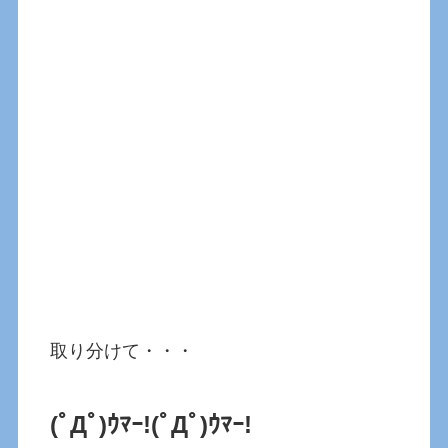
取り分けて・・・
(ﾟДﾟ)ｳﾏｰ!(ﾟДﾟ)ｳﾏｰ!