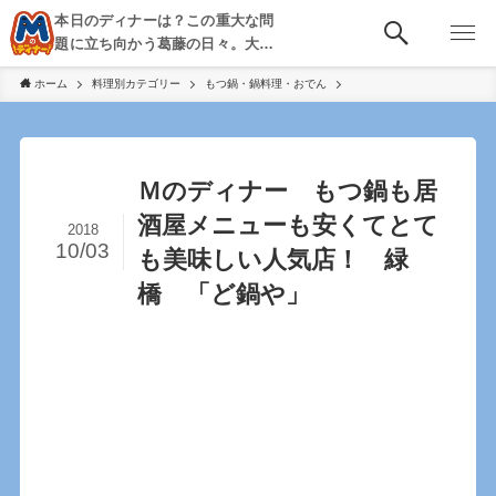
本日のディナーは？この重大な問
題に立ち向かう葛藤の日々。大
阪・京都・神戸を中心とした食べ
ホーム
料理別カテゴリー
もつ鍋・鍋料理・おでん
歩き、飲み歩きを綴る。
Ｍのディナー もつ鍋も居
酒屋メニューも安くてとて
2018
10/03
も美味しい人気店！ 緑
橋 「ど鍋や」