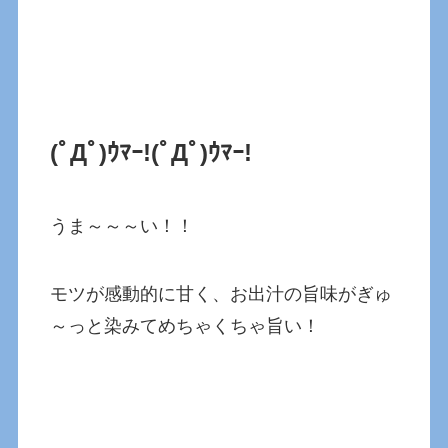
(ﾟДﾟ)ｳﾏｰ!(ﾟДﾟ)ｳﾏｰ!
うま～～～い！！
モツが感動的に甘く、お出汁の旨味がぎゅ
～っと染みてめちゃくちゃ旨い！