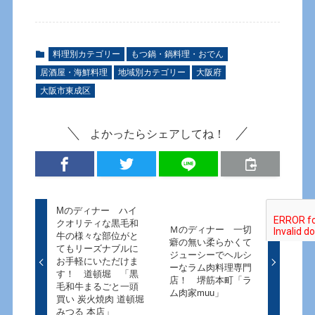
料理別カテゴリー
もつ鍋・鍋料理・おでん
居酒屋・海鮮料理
地域別カテゴリー
大阪府
大阪市東成区
よかったらシェアしてね！
Mのディナー ハイ
クオリティな黒毛和
Ｍのディナー 一切
牛の様々な部位がと
癖の無い柔らかくて
てもリーズナブルに
ジューシーでヘルシ
お手軽にいただけま
ーなラム肉料理専門
す！ 道頓堀 「黒
店！ 堺筋本町「ラ
毛和牛まるごと一頭
ム肉家muu」
買い 炭火焼肉 道頓堀
みつる 本店」