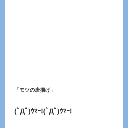
「
モツの唐揚げ
」
(ﾟДﾟ)ｳﾏｰ!(ﾟДﾟ)ｳﾏｰ!