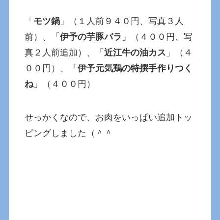
「
モツ鍋
」（１人前９４０円、写真３人
前）、「
伊予の芋豚バラ
」（４００円、写
真２人前追加）、「
近江牛の油カス
」（４
００円）、「
伊予元気鶏の特撰手作りつく
ね
」（４００円）
せっかくなので、お肉をいっぱい追加トッ
ピングしました（＾＾