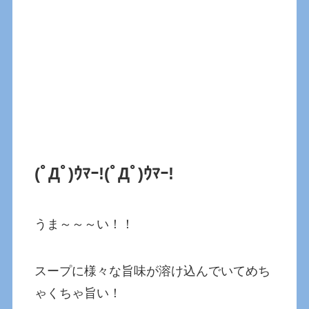
(ﾟДﾟ)ｳﾏｰ!(ﾟДﾟ)ｳﾏｰ!
うま～～～い！！
スープに様々な旨味が溶け込んでいてめち
ゃくちゃ旨い！