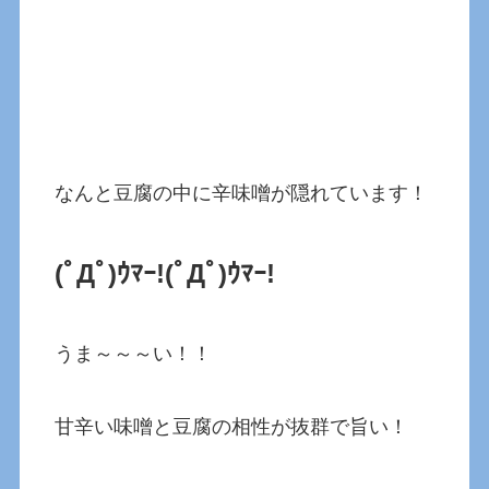
なんと豆腐の中に辛味噌が隠れています！
(ﾟДﾟ)ｳﾏｰ!(ﾟДﾟ)ｳﾏｰ!
うま～～～い！！
甘辛い味噌と豆腐の相性が抜群で旨い！