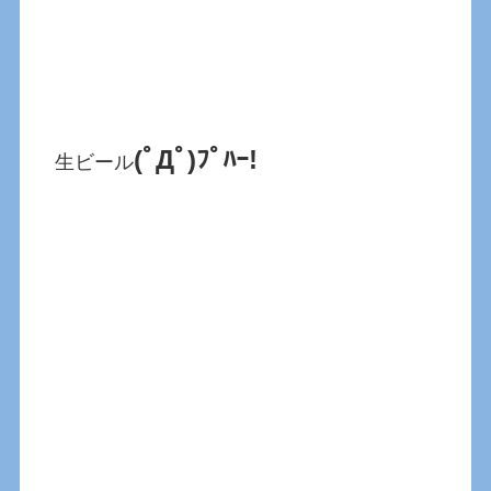
(ﾟДﾟ)ﾌﾟﾊｰ!
生ビール