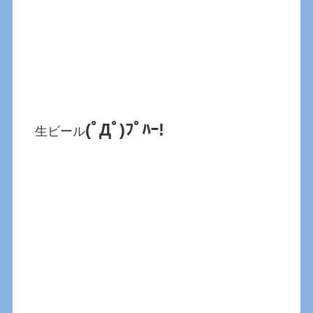
(ﾟДﾟ)ﾌﾟﾊｰ!
生ビール