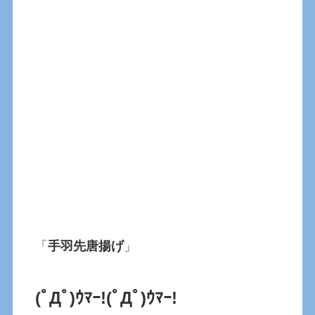
「
手羽先唐揚げ
」
(ﾟДﾟ)ｳﾏｰ!(ﾟДﾟ)ｳﾏｰ!