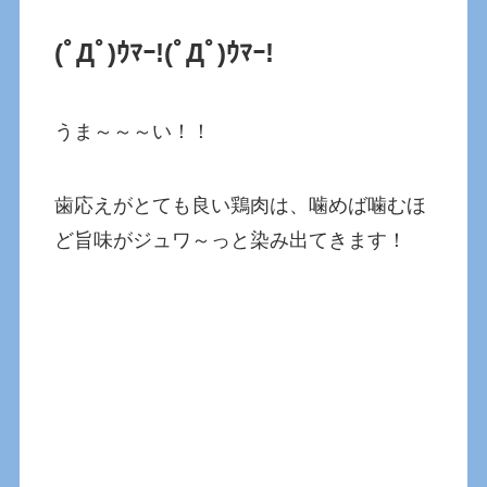
(ﾟДﾟ)ｳﾏｰ!(ﾟДﾟ)ｳﾏｰ!
うま～～～い！！
歯応えがとても良い鶏肉は、噛めば噛むほ
ど旨味がジュワ～っと染み出てきます！