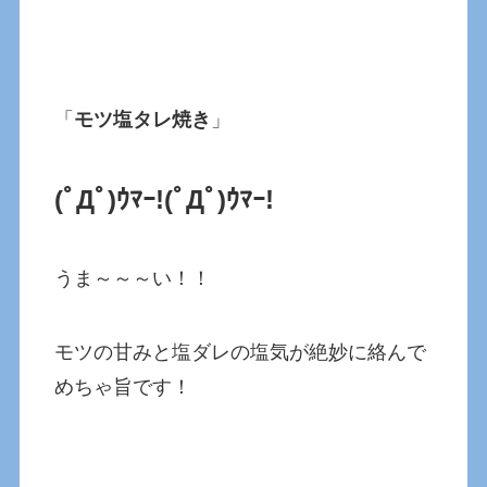
「
モツ塩タレ焼き
」
(ﾟДﾟ)ｳﾏｰ!(ﾟДﾟ)ｳﾏｰ!
うま～～～い！！
モツの甘みと塩ダレの塩気が絶妙に絡んで
めちゃ旨です！