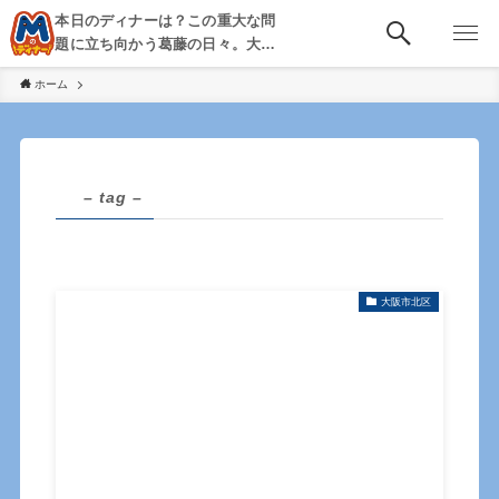
本日のディナーは？この重大な問
題に立ち向かう葛藤の日々。大
阪・京都・神戸を中心とした食べ
ホーム
歩き、飲み歩きを綴る。
– tag –
大阪市北区