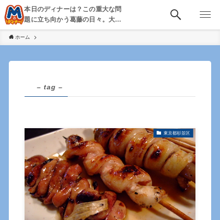
本日のディナーは？この重大な問
題に立ち向かう葛藤の日々。大
阪・京都・神戸を中心とした食べ
ホーム
歩き、飲み歩きを綴る。
– tag –
東京都杉並区