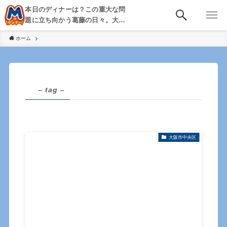
本日のディナーは？この重大な問
題に立ち向かう葛藤の日々。大
阪・京都・神戸を中心とした食べ
ホーム
歩き、飲み歩きを綴る。
– tag –
大阪市中央区