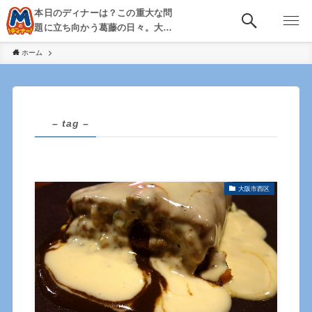
本日のディナーは？この重大な問
題に立ち向かう葛藤の日々。大
阪・京都・神戸を中心とした食べ
ホーム
歩き、飲み歩きを綴る。
– tag –
大阪市西区