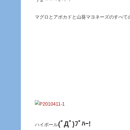
マグロとアボカドと山葵マヨネーズのすべて
(ﾟДﾟ)ﾌﾟﾊｰ!
ハイボール