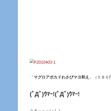
「
マグロアボカドわさびマヨ和え
」（５８０
(ﾟДﾟ)ｳﾏｰ!
(ﾟДﾟ)ｳﾏｰ!
うま～～～い！！