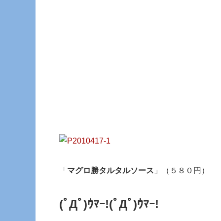
「
マグロ勝タルタルソース
」（５８０円）
(ﾟДﾟ)ｳﾏｰ!
(ﾟДﾟ)ｳﾏｰ!