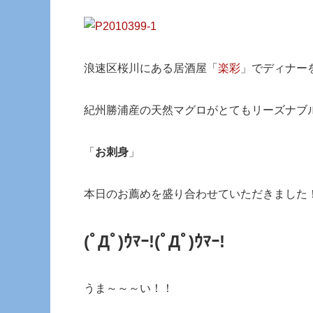
浪速区桜川にある居酒屋「
楽彩
」でディナー
紀州勝浦産の天然マグロがとてもリーズナブ
「
お刺身
」
本日のお薦めを盛り合わせていただきました
(ﾟДﾟ)ｳﾏｰ!
(ﾟДﾟ)ｳﾏｰ!
うま～～～い！！