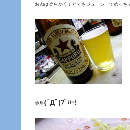
お肉は柔らかくてとてもジューシーでめっち
(ﾟДﾟ)ﾌﾟﾊｰ!
赤星