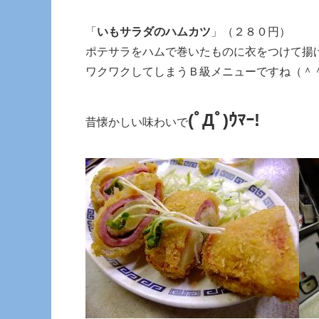
「
いもサラダのハムカツ
」（２８０円）
ポテサラをハムで巻いたものに衣をつけて揚
ワクワクしてしまうＢ級メニューですね（＾
(ﾟДﾟ)ｳﾏｰ!
昔懐かしい味わいで