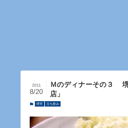
Ｍのディナーその３ 
2011
8/20
店」
堺市
立ち飲み