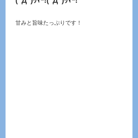
(ﾟДﾟ)ｳﾏｰ!(ﾟДﾟ)ｳﾏｰ!
甘みと旨味たっぷりです！