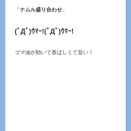
「
ナムル盛り合わせ
」
(ﾟДﾟ)ｳﾏｰ!(ﾟДﾟ)ｳﾏｰ!
ゴマ油が効いて香ばしくて旨い！