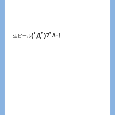
(ﾟДﾟ)ﾌﾟﾊｰ!
生ビール