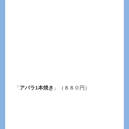
「
アバラ1本焼き
」（８８０円）