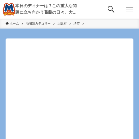
本日のディナーは？この重大な問
題に立ち向かう葛藤の日々。大
阪・京都・神戸を中心とした食べ
ホーム
地域別カテゴリー
大阪府
堺市
歩き、飲み歩きを綴る。