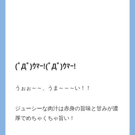
(ﾟДﾟ)ｳﾏｰ!(ﾟДﾟ)ｳﾏｰ!
うぉぉ～～、うま～～～い！！
ジューシーな肉汁は赤身の旨味と甘みが濃
厚でめちゃくちゃ旨い！