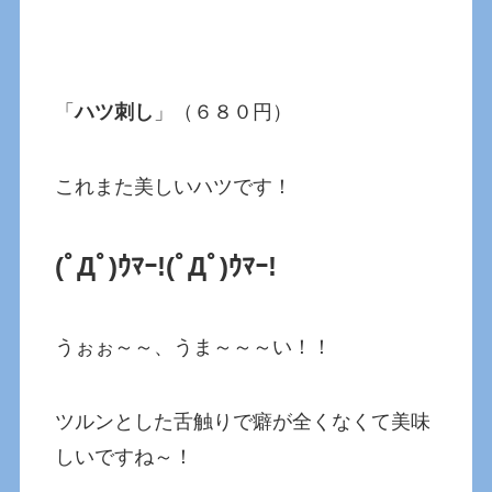
「
ハツ刺し
」（６８０円）
これまた美しいハツです！
(ﾟДﾟ)ｳﾏｰ!(ﾟДﾟ)ｳﾏｰ!
うぉぉ～～、うま～～～い！！
ツルンとした舌触りで癖が全くなくて美味
しいですね～！