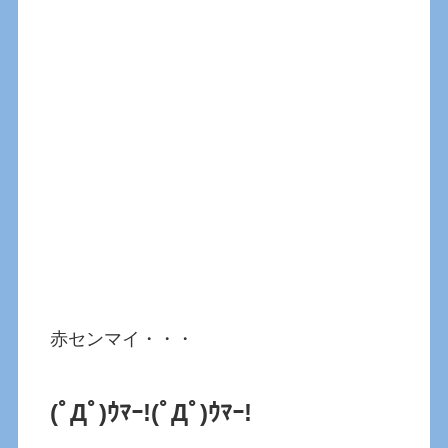
赤センマイ・・・
(ﾟДﾟ)ｳﾏｰ!(ﾟДﾟ)ｳﾏｰ!