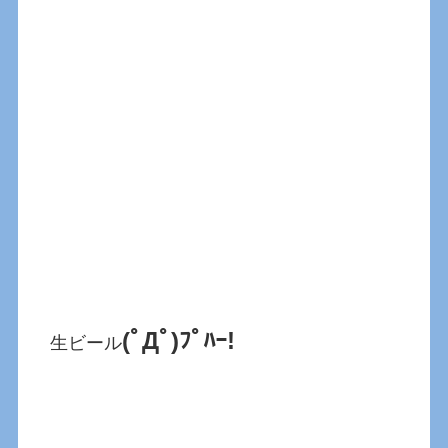
(ﾟДﾟ)ﾌﾟﾊｰ!
生ビール