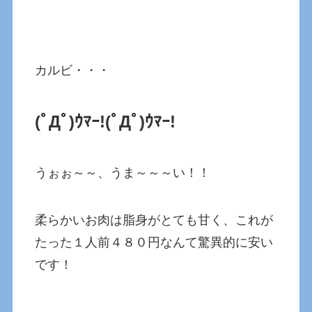
カルビ・・・
(ﾟДﾟ)ｳﾏｰ!(ﾟДﾟ)ｳﾏｰ!
うぉぉ～～、うま～～～い！！
柔らかいお肉は脂身がとても甘く、これが
たった１人前４８０円なんて驚異的に安い
です！