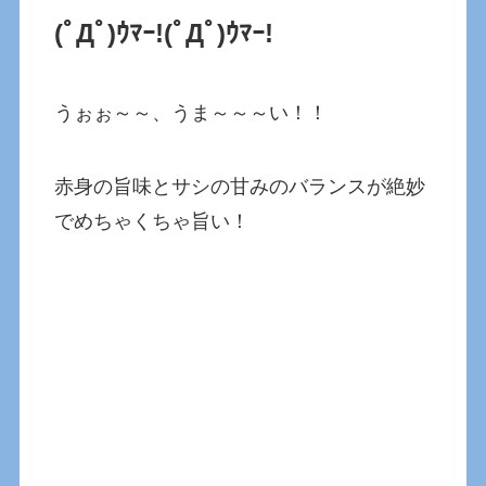
(ﾟДﾟ)ｳﾏｰ!(ﾟДﾟ)ｳﾏｰ!
うぉぉ～～、うま～～～い！！
赤身の旨味とサシの甘みのバランスが絶妙
でめちゃくちゃ旨い！