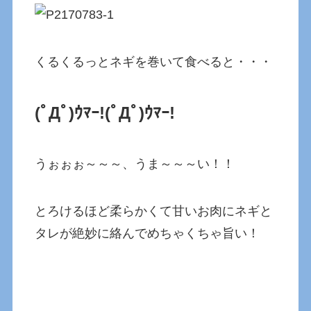
くるくるっとネギを巻いて食べると・・・
(ﾟДﾟ)ｳﾏｰ!
(ﾟДﾟ)ｳﾏｰ!
うぉぉぉ～～～、うま～～～い！！
とろけるほど柔らかくて甘いお肉にネギと
タレが絶妙に絡んでめちゃくちゃ旨い！