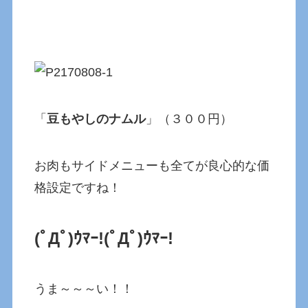
「
豆もやしのナムル
」（３００円）
お肉もサイドメニューも全てが良心的な価
格設定ですね！
(ﾟДﾟ)ｳﾏｰ!
(ﾟДﾟ)ｳﾏｰ!
うま～～～い！！