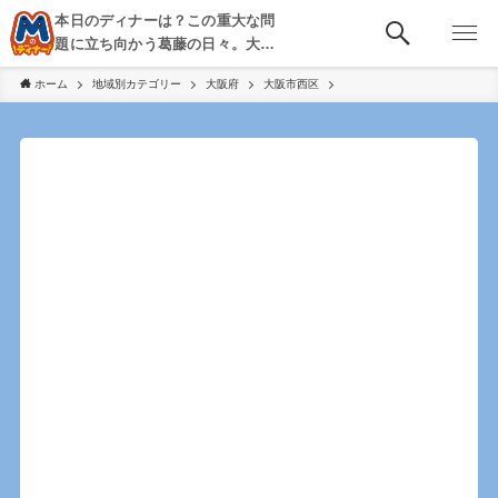
本日のディナーは？この重大な問
題に立ち向かう葛藤の日々。大
阪・京都・神戸を中心とした食べ
ホーム
地域別カテゴリー
大阪府
大阪市西区
歩き、飲み歩きを綴る。