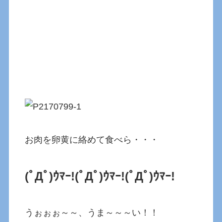
お肉を卵黄に絡めて食べら・・・
(ﾟДﾟ)ｳﾏｰ!
(ﾟДﾟ)ｳﾏｰ!(ﾟДﾟ)ｳﾏｰ!
うぉぉぉ～～、うま～～～い！！