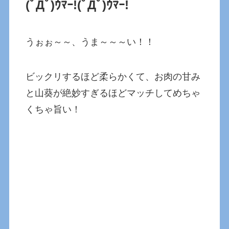
(ﾟДﾟ)ｳﾏｰ!
(ﾟДﾟ)ｳﾏｰ!
うぉぉ～～、うま～～～い！！
ビックリするほど柔らかくて、お肉の甘み
と山葵が絶妙すぎるほどマッチしてめちゃ
くちゃ旨い！