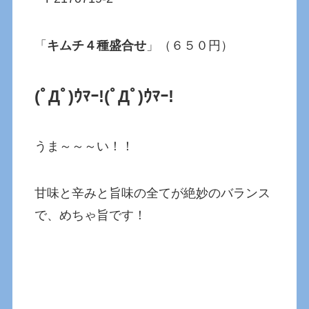
「
キムチ４種盛合せ
」（６５０円）
(ﾟДﾟ)ｳﾏｰ!
(ﾟДﾟ)ｳﾏｰ!
うま～～～い！！
甘味と辛みと旨味の全てが絶妙のバランス
で、めちゃ旨です！