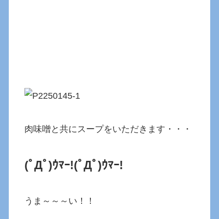
肉味噌と共にスープをいただきます・・・
(ﾟДﾟ)ｳﾏｰ!(ﾟДﾟ)ｳﾏｰ!
うま～～～い！！