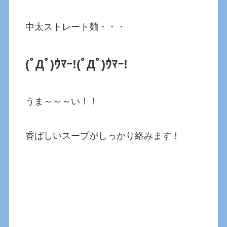
中太ストレート麺・・・
(ﾟДﾟ)ｳﾏｰ!(ﾟДﾟ)ｳﾏｰ!
うま～～～い！！
香ばしいスープがしっかり絡みます！