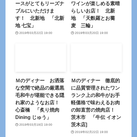
ースがとてもリーズナ
ワインが楽しめる素晴
ブルにいただけま
らしいお店！ 北新
す！ 北新地 「北新
地 「天麩羅とお蕎
地 七宝」
麦 三輪」
2019年03月22日 19:00
2019年03月20日 19:00
Ｍのディナー お洒落
Ｍのディナー 徹底的
な空間で絶品の厳選黒
に品質管理されたワン
毛和牛が堪能できる隠
ランク上の和牛がお手
れ家のようなお店！
軽価格で味わえるお肉
心斎橋 「炙り焼肉
の卸直営の焼肉店！
Dining じゅう」
茨木市 「牛伝 イオン
茨木店]
2019年03月19日 19:00
2019年02月22日 19:00