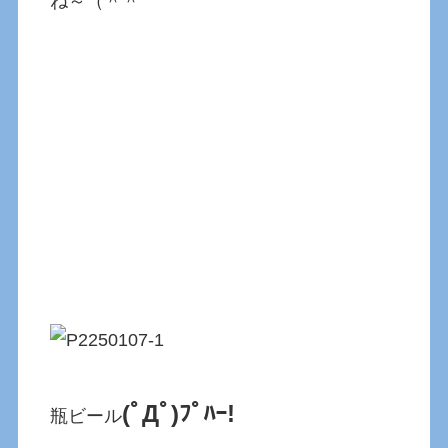
ね～（＾＾
(ﾟДﾟ)ﾌﾟﾊｰ!
瓶ビール