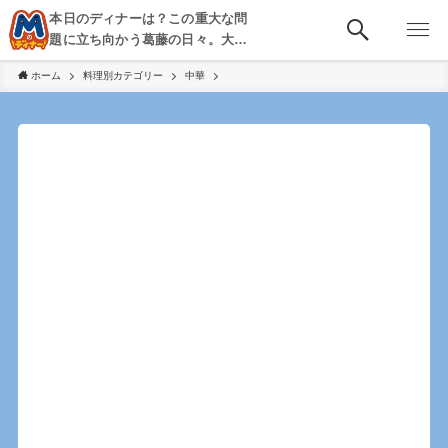
本日のディナーは？この重大な問
題に立ち向かう葛藤の日々。大
阪・京都・神戸を中心とした食べ
ホーム
料理別カテゴリー
中華
歩き、飲み歩きを綴る。