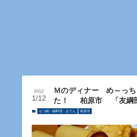
Ｍのディナー め～っ
2012
1/12
た！ 柏原市 「友綱
もつ鍋・鍋料理・おでん
柏原市