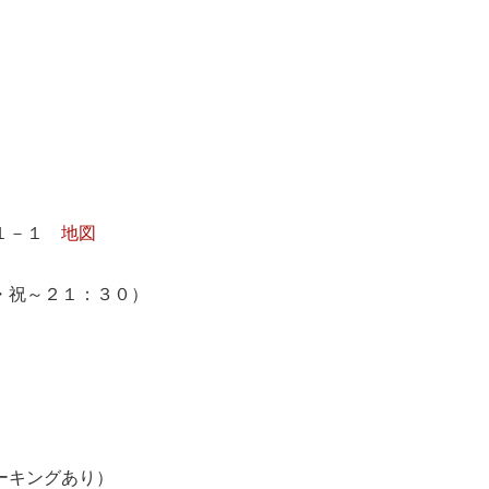
－１－１
地図
・祝～２１：３０）
ーキングあり）