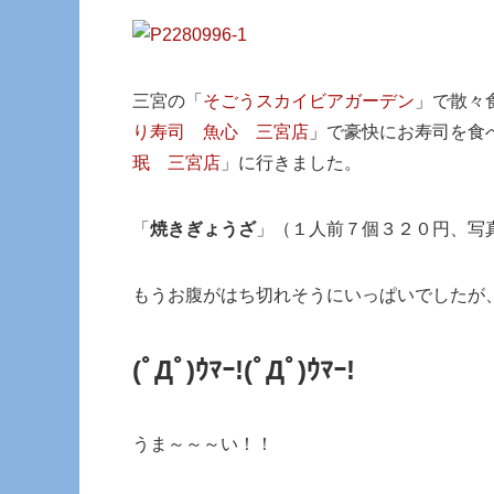
三宮の「
そごうスカイビアガーデン
」で散々
り寿司 魚心 三宮店
」で豪快にお寿司を食
珉 三宮店
」に行きました。
「
焼きぎょうざ
」（１人前７個３２０円、写
もうお腹がはち切れそうにいっぱいでしたが
(ﾟДﾟ)ｳﾏｰ!(ﾟДﾟ)ｳﾏｰ!
うま～～～い！！