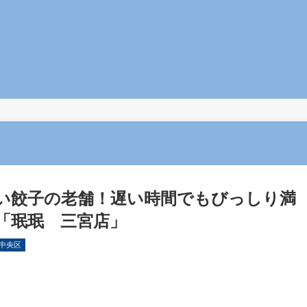
い餃子の老舗！遅い時間でもびっしり満
「珉珉 三宮店」
中央区