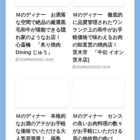
Ｍのディナー お洒落
Ｍのディナー 徹底的
な空間で絶品の厳選黒
に品質管理されたワン
毛和牛が堪能できる隠
ランク上の和牛がお手
れ家のようなお店！
軽価格で味わえるお肉
心斎橋 「炙り焼肉
の卸直営の焼肉店！
Dining じゅう」
茨木市 「牛伝 イオン
茨木店]
2019年03月19日 19:00
2019年02月22日 19:00
Ｍのディナー 本格的
Ｍのディナー センス
なお酒のアテがお手軽
の良いお肉料理の数々
な価格でいただける大
がお手軽にいただける
人気居酒屋！ 福島
居心地抜群の肉バ