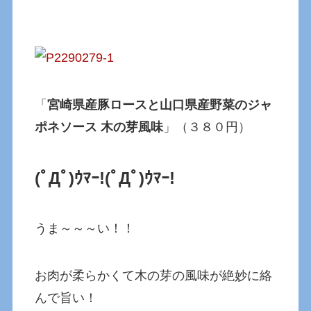
「
宮崎県産豚ロースと山口県産野菜のジャ
ポネソース 木の芽風味
」（３８０円）
(ﾟДﾟ)ｳﾏｰ!(ﾟДﾟ)ｳﾏｰ!
うま～～～い！！
お肉が柔らかくて木の芽の風味が絶妙に絡
んで旨い！