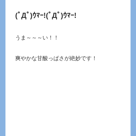
(ﾟДﾟ)ｳﾏｰ!(ﾟДﾟ)ｳﾏｰ!
うま～～～い！！
爽やかな甘酸っぱさが絶妙です！