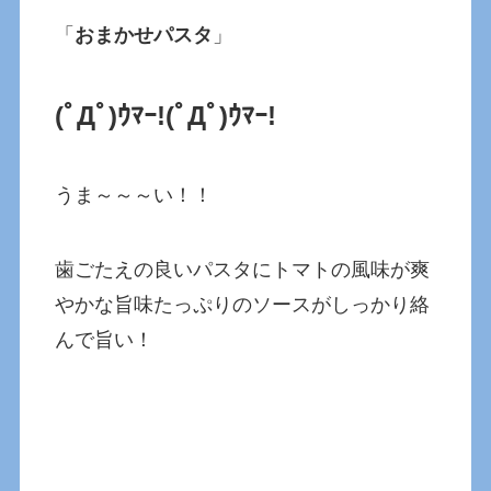
「
おまかせパスタ
」
(ﾟДﾟ)ｳﾏｰ!(ﾟДﾟ)ｳﾏｰ!
うま～～～い！！
歯ごたえの良いパスタにトマトの風味が爽
やかな旨味たっぷりのソースがしっかり絡
んで旨い！