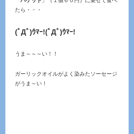
「
バケット
」（１個６０円）に乗せて食べ
たら・・・
(ﾟДﾟ)ｳﾏｰ!(ﾟДﾟ)ｳﾏｰ!
うま～～～い！！
ガーリックオイルがよく染みたソーセージ
がうま～い！