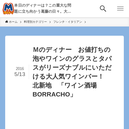
本日のディナーは？この重大な問
題に立ち向かう葛藤の日々。大
阪・京都・神戸を中心とした食べ
ホーム
料理別カテゴリー
フレンチ・イタリアン
歩き、飲み歩きを綴る。
Ｍのディナー お値打ちの
泡やワインのグラスとタパ
スがリーズナブルにいただ
2016
5/13
ける大人気ワインバー！
北新地 「ワイン酒場
BORRACHO」