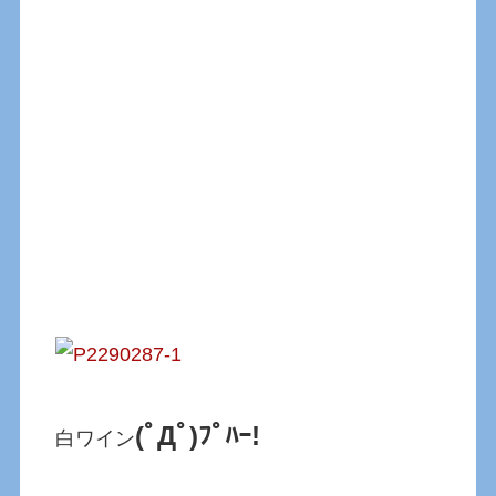
(ﾟДﾟ)ﾌﾟﾊｰ!
白ワイン