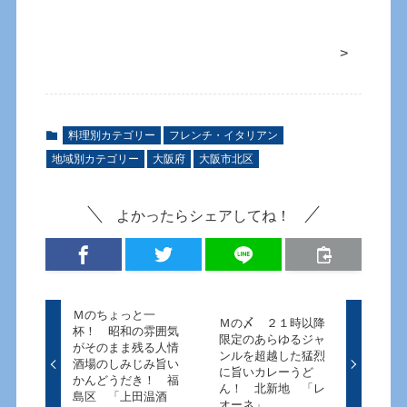
>
料理別カテゴリー
フレンチ・イタリアン
地域別カテゴリー
大阪府
大阪市北区
よかったらシェアしてね！
Ｍのちょっと一
Ｍの〆 ２１時以降
杯！ 昭和の雰囲気
限定のあらゆるジャ
がそのまま残る人情
ンルを超越した猛烈
酒場のしみじみ旨い
に旨いカレーうど
かんどうだき！ 福
ん！ 北新地 「レ
島区 「上田温酒
オーネ」