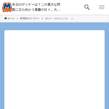
本日のディナーは？この重大な問
題に立ち向かう葛藤の日々。大
阪・京都・神戸を中心とした食べ
ホーム
料理別カテゴリー
カレー（エスニック）
歩き、飲み歩きを綴る。