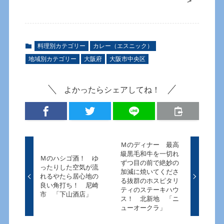
>
料理別カテゴリー
カレー（エスニック）
地域別カテゴリー
大阪府
大阪市中央区
よかったらシェアしてね！
Ｍのディナー 最高
級黒毛和牛を一切れ
Ｍのハシゴ酒！ ゆ
ずつ目の前で絶妙の
ったりした空気が流
加減に焼いてくださ
れるやたら居心地の
る抜群のホスピタリ
良い角打ち！ 尼崎
ティのステーキハウ
市 「下山酒店」
ス！ 北新地 「ニ
ューオークラ」