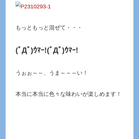
もっともっと混ぜて・・・
(ﾟДﾟ)ｳﾏｰ!(ﾟДﾟ)ｳﾏｰ!
うぉぉ～～、うま～～～い！
本当に本当に色々な味わいが楽しめます！