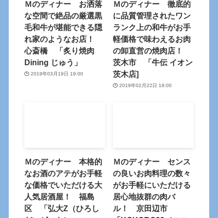
Ｍのディナー お洒落
Ｍのディナー 徹底的
な空間で絶品の厳選黒
に品質管理されたワン
毛和牛が堪能できる隠
ランク上の和牛がお手
れ家のようなお店！
軽価格で味わえるお肉
心斎橋 「炙り焼肉
の卸直営の焼肉店！
Dining じゅう」
茨木市 「牛伝 イオン
茨木店]
2019年03月19日 19:00
2019年02月22日 19:00
Ｍのディナー 本格的
Ｍのディナー センス
なお酒のアテがお手軽
の良いお肉料理の数々
な価格でいただける大
がお手軽にいただける
人気居酒屋！ 福島
居心地抜群の肉バ
区 「弘大Z（ひろし
ル！ 京田辺市