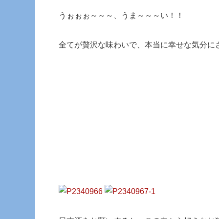
うぉぉぉ～～～、うま～～～い！！
全てが贅沢な味わいで、本当に幸せな気分に