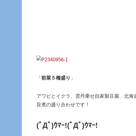
「
前菜５種盛り
」
アワビとイクラ、雲丹乗せ自家製豆腐、北海
旨煮の盛り合わせです！
(ﾟДﾟ)ｳﾏｰ!
(ﾟДﾟ)ｳﾏｰ!