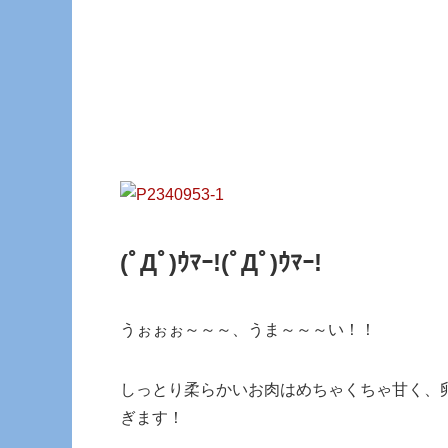
(ﾟДﾟ)ｳﾏｰ!
(ﾟДﾟ)ｳﾏｰ!
うぉぉぉ～～～、うま～～～い！！
しっとり柔らかいお肉はめちゃくちゃ甘く、
ぎます！