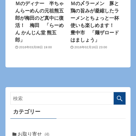
Ｍのディナー 半ちゃ
Ｍの〆ラーメン 豚と
んらーめんの元祖熊五
鶏の旨みが凝縮したラ
郎が梅田のど真中に復
ーメンとちょっと一杯
活！ 梅田 「らーめ
使いも楽しめます！
ん かんじん堂 熊五
豊中市 「麺ザロード
郎」
はましょう」
2016年03月08日 19:00
2016年02月16日 23:00
カテゴリー
お取り寄せ
(4)