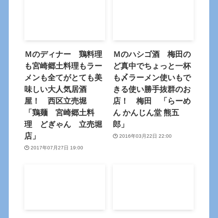
Ｍのディナー 鶏料理
Ｍのハシゴ酒 梅田の
も宮崎郷土料理もラー
ど真中でちょっと一杯
メンも全てがとても美
も〆ラーメン使いもで
味しい大人気居酒
きる使い勝手抜群のお
屋！ 西区立売堀
店！ 梅田 「らーめ
「鶏麺 宮崎郷土料
ん かんじん堂 熊五
理 どぎゃん 立売堀
郎」
店」
2016年03月22日 22:00
2017年07月27日 19:00