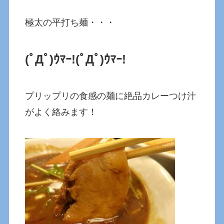
極太の平打ち麺・・・
(ﾟДﾟ)ｳﾏｰ!
(ﾟДﾟ)ｳﾏｰ!
プリップリの食感の麺に絶品カレーつけ汁
がよく絡みます！