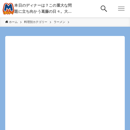
本日のディナーは？この重大な問
題に立ち向かう葛藤の日々。大
阪・京都・神戸を中心とした食べ
ホーム
料理別カテゴリー
ラーメン
歩き、飲み歩きを綴る。