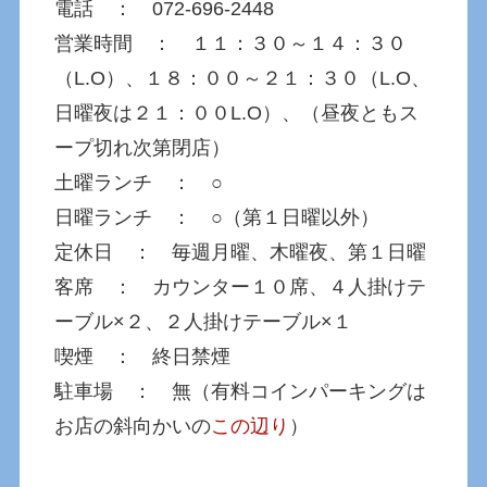
電話 ： 072-696-2448
営業時間 ： １１：３０～１４：３０
（L.O）、１８：００～２１：３０（L.O、
日曜夜は２１：００L.O）、（昼夜ともス
ープ切れ次第閉店）
土曜ランチ ： ○
日曜ランチ ： ○（第１日曜以外）
定休日 ： 毎週月曜、木曜夜、第１日曜
客席 ： カウンター１０席、４人掛けテ
ーブル×２、２人掛けテーブル×１
喫煙 ： 終日禁煙
駐車場 ： 無（有料コインパーキングは
お店の斜向かいの
この辺り
）