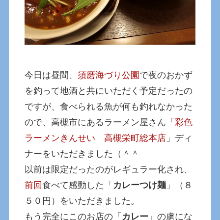
今日は昼間、
須磨海づり公園
で夜のおかず
を釣って地酒と共にいただく予定だったの
ですが、食べられる魚が何も釣れなかった
ので、高槻市にあるラーメン屋さん「
彩色
ラーメンきんせい 高槻栄町総本店
」ディ
ナーをいただきました（＾＾
以前は限定だったのがレギュラー化され、
前回
食べて感動した「
カレーつけ麺
」（８
５０円）をいただきました。
もう完全にこのお店の「
カレー
」の虜にな