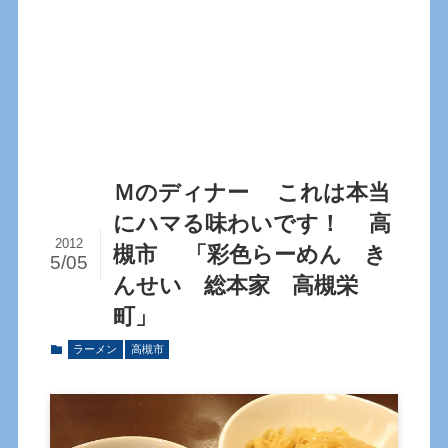
Ｍのディナー これは本当
にハマる味わいです！ 高
2012
槻市 「彩色らーめん き
5/05
んせい 総本家 高槻栄
町」
ラーメン
高槻市