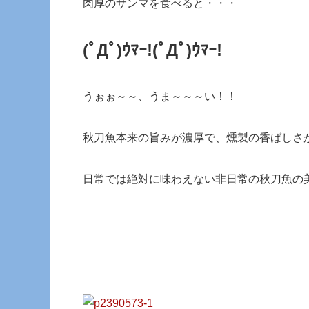
肉厚のサンマを食べると・・・
(ﾟДﾟ)ｳﾏｰ!
(ﾟДﾟ)ｳﾏｰ!
うぉぉ～～、うま～～～い！！
秋刀魚本来の旨みが濃厚で、燻製の香ばしさ
日常では絶対に味わえない非日常の秋刀魚の