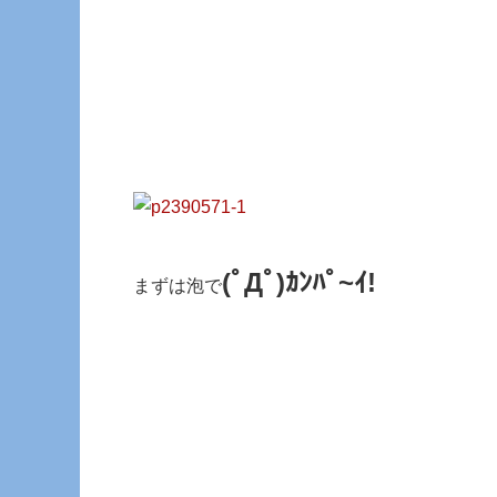
(ﾟДﾟ)ｶﾝﾊﾟ~ｲ!
まずは泡で