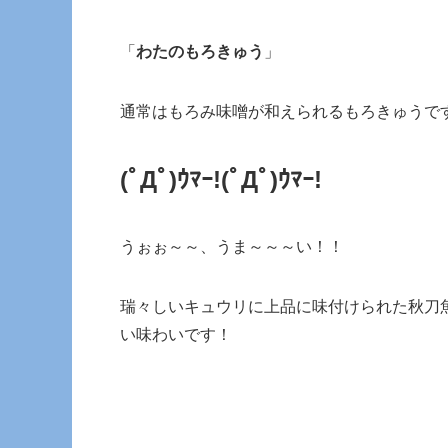
「
わたのもろきゅう
」
通常はもろみ味噌が和えられるもろきゅうで
(ﾟДﾟ)ｳﾏｰ!
(ﾟДﾟ)ｳﾏｰ!
うぉぉ～～、うま～～～い！！
瑞々しいキュウリに上品に味付けられた秋刀
い味わいです！