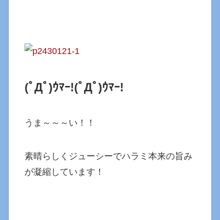
(ﾟДﾟ)ｳﾏｰ!
(ﾟДﾟ)ｳﾏｰ!
うま～～～い！！
素晴らしくジューシーでハラミ本来の旨み
が凝縮しています！