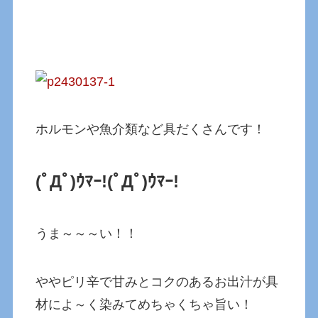
ホルモンや魚介類など具だくさんです！
(ﾟДﾟ)ｳﾏｰ!
(ﾟДﾟ)ｳﾏｰ!
うま～～～い！！
ややピリ辛で甘みとコクのあるお出汁が具
材によ～く染みてめちゃくちゃ旨い！