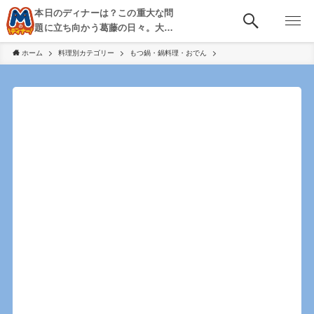
本日のディナーは？この重大な問
題に立ち向かう葛藤の日々。大
阪・京都・神戸を中心とした食べ
ホーム
料理別カテゴリー
もつ鍋・鍋料理・おでん
歩き、飲み歩きを綴る。