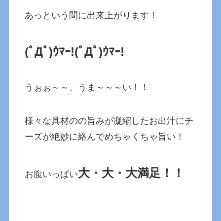
あっという間に出来上がります！
(ﾟДﾟ)ｳﾏｰ!
(ﾟДﾟ)ｳﾏｰ!
うぉぉ～～、うま～～～い！！
様々な具材のの旨みが凝縮したお出汁にチ
ーズが絶妙に絡んでめちゃくちゃ旨い！
大・大・大満足！！
お腹いっぱい