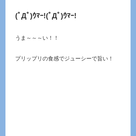
(ﾟДﾟ)ｳﾏｰ!
(ﾟДﾟ)ｳﾏｰ!
うま～～～い！！
プリップリの食感でジューシーで旨い！