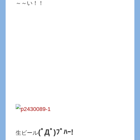
～～い！！
(ﾟДﾟ)ﾌﾟﾊｰ!
生ビール