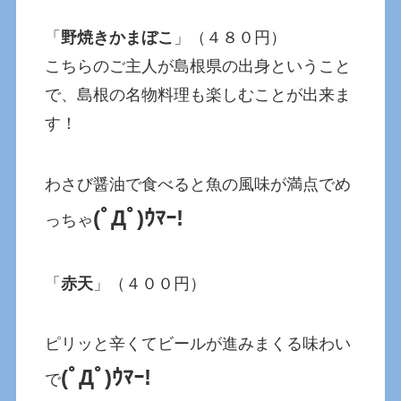
「
野焼きかまぼこ
」（４８０円）
こちらのご主人が島根県の出身ということ
で、島根の名物料理も楽しむことが出来ま
す！
わさび醤油で食べると魚の風味が満点でめ
(ﾟДﾟ)ｳﾏｰ!
っちゃ
「
赤天
」（４００円）
ピリッと辛くてビールが進みまくる味わい
(ﾟДﾟ)ｳﾏｰ!
で