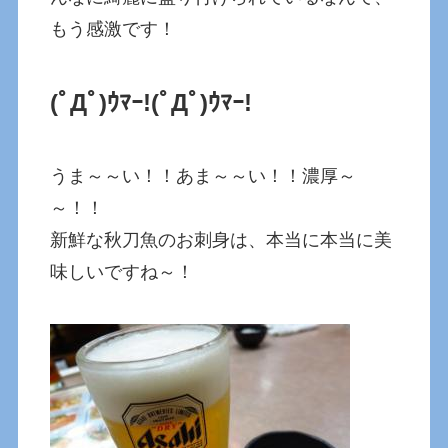
もう感激です！
(ﾟДﾟ)ｳﾏｰ!
(ﾟДﾟ)ｳﾏｰ!
うま～～い！！あま～～い！！濃厚～
～！！
新鮮な秋刀魚のお刺身は、本当に本当に美
味しいですね～！