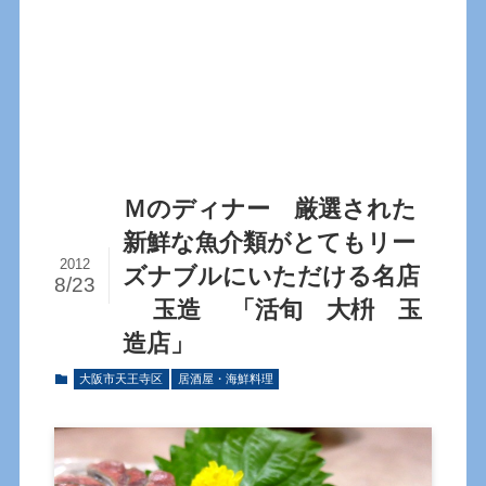
Ｍのディナー 厳選された
新鮮な魚介類がとてもリー
2012
ズナブルにいただける名店
8/23
玉造 「活旬 大枡 玉
造店」
大阪市天王寺区
居酒屋・海鮮料理