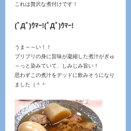
これは贅沢な煮付けです！
(ﾟДﾟ)ｳﾏｰ!
(ﾟДﾟ)ｳﾏｰ!
うま～～い！！
プリプリの身に旨味が凝縮した煮汁がぎゅ
～っと染みていて、しみじみ旨い！
思わずこの煮汁をデッドに飲みそうになり
ました（＾＾