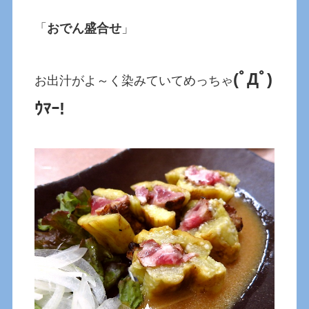
「
おでん盛合せ
」
(ﾟДﾟ)
お出汁がよ～く染みていてめっちゃ
ｳﾏｰ!