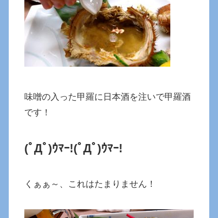
味噌の入った甲羅に日本酒を注いで甲羅酒
です！
(ﾟДﾟ)ｳﾏｰ!
(ﾟДﾟ)ｳﾏｰ!
くぁぁ～、これはたまりません！