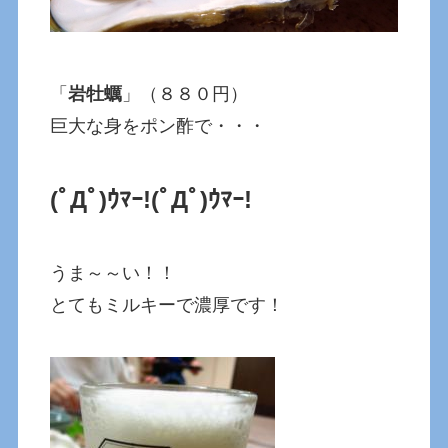
「
岩牡蠣
」（８８０円）
巨大な身をポン酢で・・・
(ﾟДﾟ)ｳﾏｰ!
(ﾟДﾟ)ｳﾏｰ!
うま～～い！！
とてもミルキーで濃厚です！