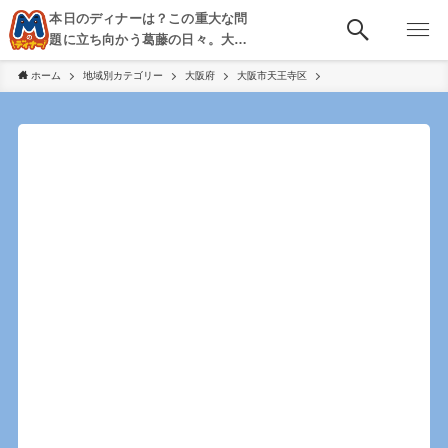
本日のディナーは？この重大な問
題に立ち向かう葛藤の日々。大
阪・京都・神戸を中心とした食べ
ホーム
地域別カテゴリー
大阪府
大阪市天王寺区
歩き、飲み歩きを綴る。