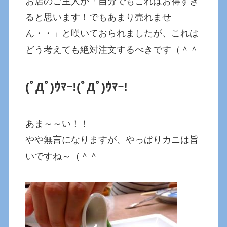
お店のご主人が「自分でもこれはお得すぎ
ると思います！でもあまり売れませ
ん・・」と嘆いておられましたが、これは
どう考えても絶対注文するべきです（＾＾
(ﾟДﾟ)ｳﾏｰ!
(ﾟДﾟ)ｳﾏｰ!
あま～～い！！
やや無言になりますが、やっぱりカニは旨
いですね～（＾＾