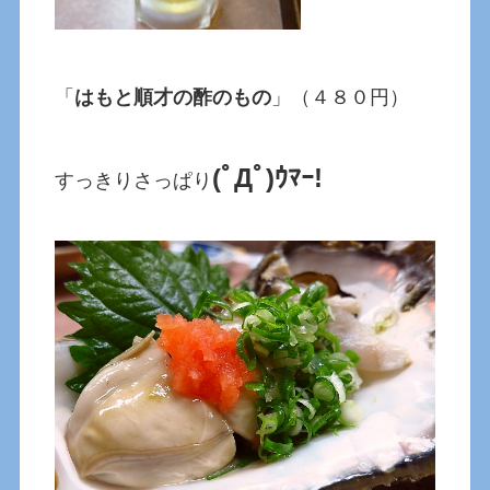
「
はもと順才の酢のもの
」（４８０円）
(ﾟДﾟ)ｳﾏｰ!
すっきりさっぱり