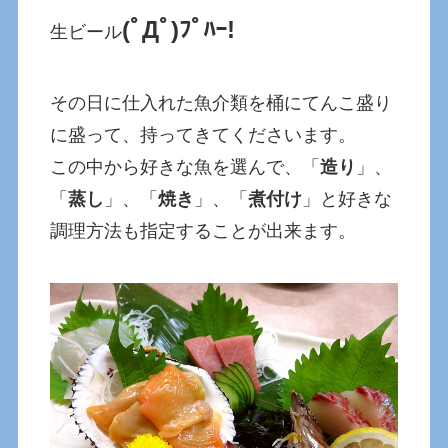
(ﾟДﾟ)ﾌﾟﾊｰ!
生ビール
その日に仕入れた魚介類を桶にてんこ盛り
に盛って、持ってきてくださいます。
この中から好きな魚を選んで、「
造り
」、
「
蒸し
」、「
焼き
」、「
煮付け
」と好きな
調理方法も指定することが出来ます。