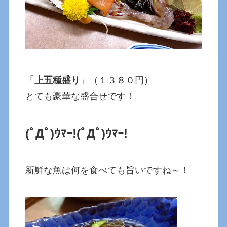
「
上五種盛り
」（１３８０円）
とても豪華な盛合せです！
(ﾟДﾟ)ｳﾏｰ!
(ﾟДﾟ)ｳﾏｰ!
新鮮な魚は何を食べても旨いですね～！