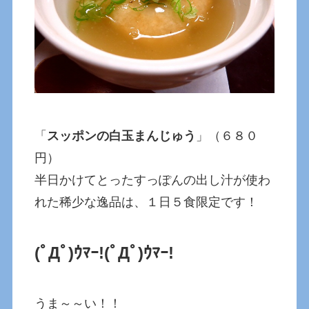
「
スッポンの白玉まんじゅう
」（６８０
円）
半日かけてとったすっぽんの出し汁が使わ
れた稀少な逸品は、１日５食限定です！
(ﾟДﾟ)ｳﾏｰ!
(ﾟДﾟ)ｳﾏｰ!
うま～～い！！