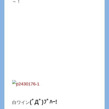
～！
(ﾟДﾟ)ﾌﾟﾊｰ!
白ワイン