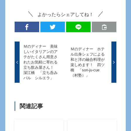
よかったらシェアしてね！
Ｍのディナー 美味
Ｍのディナー ホテ
しいイタリアンのア
ル出身シェフによる
テがたくさん用意さ
和と洋の融合料理が
れたお気軽に寄れる
楽しめます！ 四ツ
立ち飲み屋さん！
橋 「son-ju-cue
深江橋 「立ち呑み
（村塾）」
バル シルエラ」
関連記事