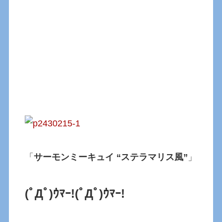
「
サーモンミーキュイ “ステラマリス風”
」
(ﾟДﾟ)ｳﾏｰ!
(ﾟДﾟ)ｳﾏｰ!