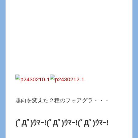
趣向を変えた２種のフォアグラ・・・
(ﾟДﾟ)ｳﾏｰ!
(ﾟДﾟ)ｳﾏｰ!(ﾟДﾟ)ｳﾏｰ!