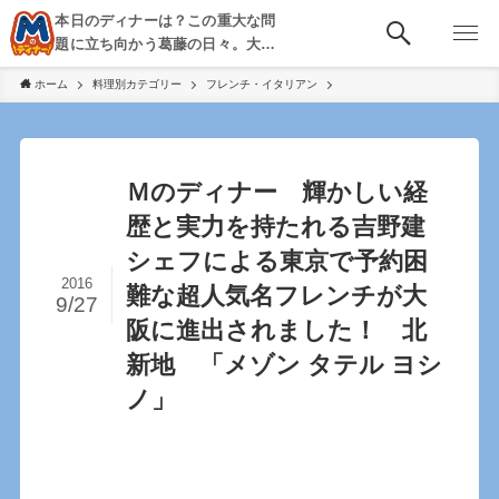
本日のディナーは？この重大な問
題に立ち向かう葛藤の日々。大
阪・京都・神戸を中心とした食べ
ホーム
料理別カテゴリー
フレンチ・イタリアン
歩き、飲み歩きを綴る。
Ｍのディナー 輝かしい経
歴と実力を持たれる吉野建
シェフによる東京で予約困
2016
難な超人気名フレンチが大
9/27
阪に進出されました！ 北
新地 「メゾン タテル ヨシ
ノ」