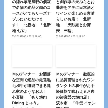
の隠れ家感満載の個室
と創作系の天ぷらとお
で名物の絶品火鍋のコ
蕎麦をアテに日本酒と
ースがとてもリーズナ
ワインが楽しめる素晴
ブルにいただけま
らしいお店！ 北新
す！ 北新地 「北新
地 「天麩羅とお蕎
地 七宝」
麦 三輪」
2019年03月22日 19:00
2019年03月20日 19:00
Ｍのディナー お洒落
Ｍのディナー 徹底的
な空間で絶品の厳選黒
に品質管理されたワン
毛和牛が堪能できる隠
ランク上の和牛がお手
れ家のようなお店！
軽価格で味わえるお肉
心斎橋 「炙り焼肉
の卸直営の焼肉店！
Dining じゅう」
茨木市 「牛伝 イオン