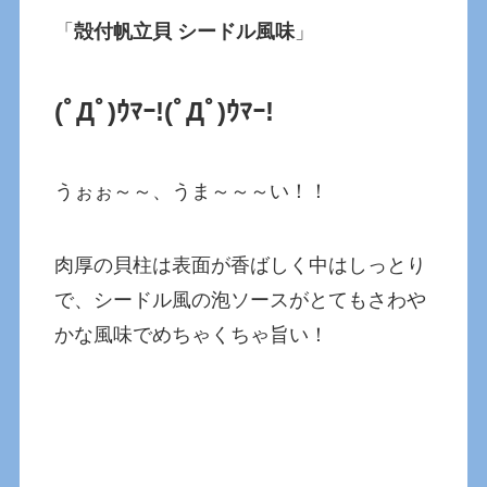
「
殻付帆立貝 シードル風味
」
(ﾟДﾟ)ｳﾏｰ!
(ﾟДﾟ)ｳﾏｰ!
うぉぉ～～、うま～～～い！！
肉厚の貝柱は表面が香ばしく中はしっとり
で、シードル風の泡ソースがとてもさわや
かな風味でめちゃくちゃ旨い！