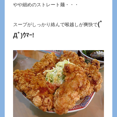
やや細めのストレート麺・・・
(ﾟ
スープがしっかり絡んで喉越しが爽快で
Дﾟ)ｳﾏｰ!