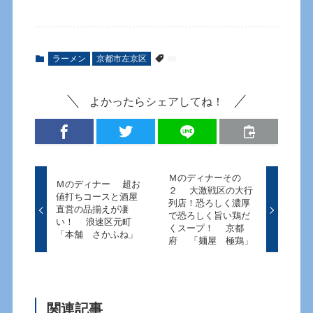
ラーメン
京都市左京区
よかったらシェアしてね！
Ｍのディナーその
Ｍのディナー 超お
２ 大激戦区の大行
値打ちコースと酒屋
列店！恐ろしく濃厚
直営の品揃えが凄
で恐ろしく旨い鶏だ
い！ 浪速区元町
くスープ！ 京都
「本舗 さかふね」
府 「麺屋 極鶏」
関連記事