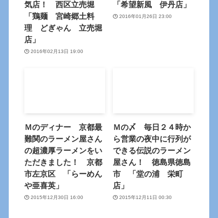
気店！ 西区立売堀
「希望新風 伊丹店」
「鶏麺 宮崎郷土料
2016年01月26日 23:00
理 どぎゃん 立売堀
店」
2016年02月13日 19:00
Ｍのディナー 京都最
Ｍの〆 毎日２４時か
難関のラーメン屋さん
ら営業の夜中に行列が
の超濃厚ラーメンをい
できる伝説のラーメン
ただきました！ 京都
屋さん！ 徳島県徳島
市左京区 「らーめん
市 「堂の浦 栄町
や亜喜英」
店」
2015年12月30日 16:00
2015年12月11日 00:30