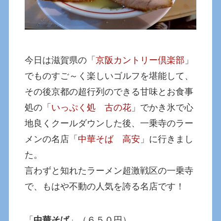
今日は滋賀県の「
京阪カントリー倶楽部
」
でものすご～く楽しいゴルフを堪能して、
その後京都の超行列のできる甘味とお食事
処の「
いっぷく処 古の花
」でかき氷で心
地良くクールダウンした後、一乗寺のラー
メンの名店「
中華そば 高安
」に行きまし
た。
言わずと知れたラーメン超激戦区の一乗寺
で、もはや不動の人気を誇る名店です！
「
中華そば
」（６５０円）