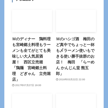
Ｍのディナー 鶏料理
Ｍのハシゴ酒 梅田の
も宮崎郷土料理もラー
ど真中でちょっと一杯
メンも全てがとても美
も〆ラーメン使いもで
味しい大人気居酒
きる使い勝手抜群のお
屋！ 西区立売堀
店！ 梅田 「らーめ
「鶏麺 宮崎郷土料
ん かんじん堂 熊五
理 どぎゃん 立売堀
郎」
店」
2016年03月22日 22:00
2017年07月27日 19:00