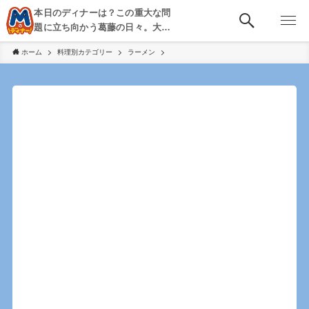
本日のディナーは？この重大な問
題に立ち向かう葛藤の日々。大
阪・京都・神戸を中心とした食べ
ホーム
料理別カテゴリー
ラーメン
歩き、飲み歩きを綴る。