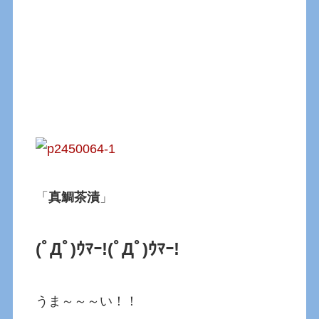
「
真鯛茶漬
」
(ﾟДﾟ)ｳﾏｰ!
(ﾟДﾟ)ｳﾏｰ!
うま～～～い！！