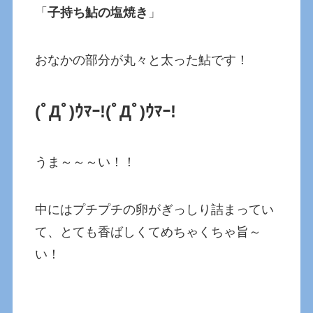
「
子持ち鮎の塩焼き
」
おなかの部分が丸々と太った鮎です！
(ﾟДﾟ)ｳﾏｰ!
(ﾟДﾟ)ｳﾏｰ!
うま～～～い！！
中にはプチプチの卵がぎっしり詰まってい
て、とても香ばしくてめちゃくちゃ旨～
い！