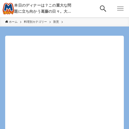
本日のディナーは？この重大な問
題に立ち向かう葛藤の日々。大
阪・京都・神戸を中心とした食べ
ホーム
料理別カテゴリー
割烹
歩き、飲み歩きを綴る。