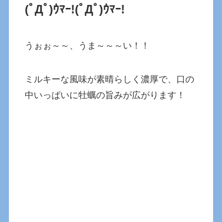
(ﾟДﾟ)ｳﾏｰ!
(ﾟДﾟ)ｳﾏｰ!
うぉぉ～～、うま～～～い！！
ミルキーな風味が素晴らしく濃厚で、口の
中いっぱいに牡蠣の旨みが広がります！