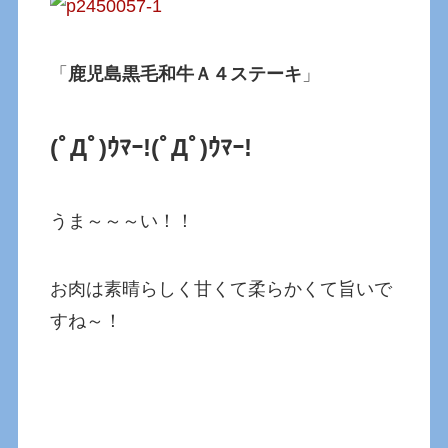
「
鹿児島黒毛和牛Ａ４ステーキ
」
(ﾟДﾟ)ｳﾏｰ!
(ﾟДﾟ)ｳﾏｰ!
うま～～～い！！
お肉は素晴らしく甘くて柔らかくて旨いで
すね～！