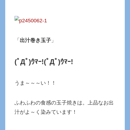
「
出汁巻き玉子
」
(ﾟДﾟ)ｳﾏｰ!
(ﾟДﾟ)ｳﾏｰ!
うま～～～い！！
ふわふわの食感の玉子焼きは。上品なお出
汁がよ～く染みています！