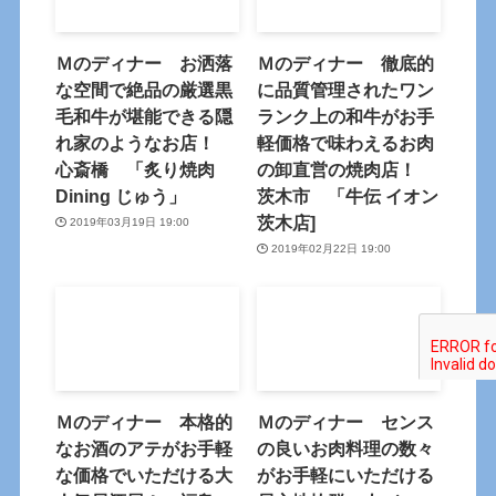
Ｍのディナー お洒落
Ｍのディナー 徹底的
な空間で絶品の厳選黒
に品質管理されたワン
毛和牛が堪能できる隠
ランク上の和牛がお手
れ家のようなお店！
軽価格で味わえるお肉
心斎橋 「炙り焼肉
の卸直営の焼肉店！
Dining じゅう」
茨木市 「牛伝 イオン
茨木店]
2019年03月19日 19:00
2019年02月22日 19:00
Ｍのディナー 本格的
Ｍのディナー センス
なお酒のアテがお手軽
の良いお肉料理の数々
な価格でいただける大
がお手軽にいただける