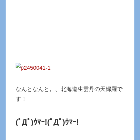
なんとなんと。、北海道生雲丹の天婦羅で
す！
(ﾟДﾟ)ｳﾏｰ!
(ﾟДﾟ)ｳﾏｰ!