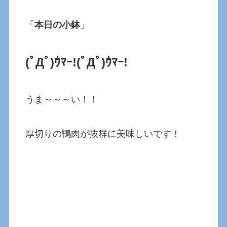
「
本日の小鉢
」
(ﾟДﾟ)ｳﾏｰ!
(ﾟДﾟ)ｳﾏｰ!
うま～～～い！！
厚切りの鴨肉が抜群に美味しいです！