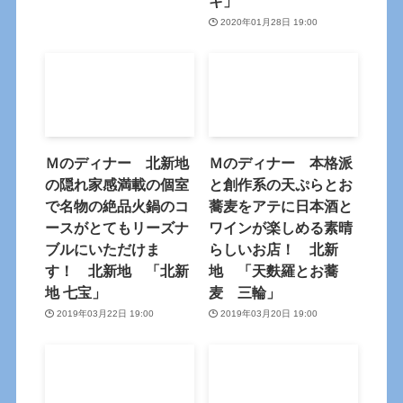
キ」
2020年01月28日 19:00
Ｍのディナー 北新地
Ｍのディナー 本格派
の隠れ家感満載の個室
と創作系の天ぷらとお
で名物の絶品火鍋のコ
蕎麦をアテに日本酒と
ースがとてもリーズナ
ワインが楽しめる素晴
ブルにいただけま
らしいお店！ 北新
す！ 北新地 「北新
地 「天麩羅とお蕎
地 七宝」
麦 三輪」
2019年03月22日 19:00
2019年03月20日 19:00