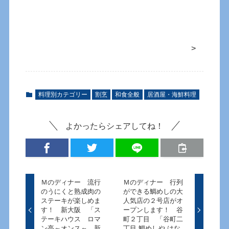
>
料理別カテゴリー
割烹
和食全般
居酒屋・海鮮料理
よかったらシェアしてね！
Ｍのディナー 流行
Ｍのディナー 行列
のうにくと熟成肉の
ができる鯛めしの大
ステーキが楽しめま
人気店の２号店がオ
す！ 新大阪 「ス
ープンします！ 谷
テーキハウス ロマ
町２丁目 「谷町二
ン亭～オンス～ 新
丁目 鯛めしや はな