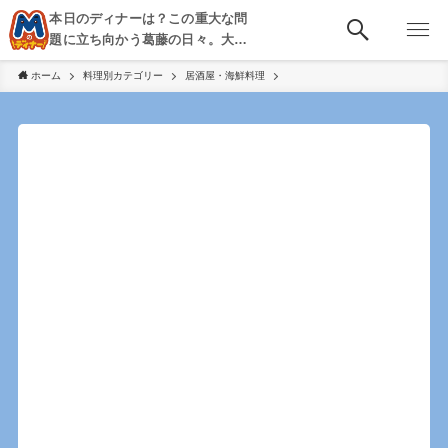
本日のディナーは？この重大な問
題に立ち向かう葛藤の日々。大
阪・京都・神戸を中心とした食べ
ホーム
料理別カテゴリー
居酒屋・海鮮料理
歩き、飲み歩きを綴る。