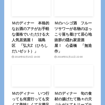
Ｍのディナー 本格的
Ｍのハシゴ酒 フルー
なお酒のアテがお手軽
ツサワーが名物のほっ
な価格でいただける大
こり落ち着けて居心地
人気居酒屋！ 福島
抜群の隠れ家居酒
区 「弘大Z（ひろし
屋！ 心斎橋 「無造
だいゼット）」
作」
2019年02月15日 19:00
2019年01月11日 22:00
Ｍのディナー いつ行
Ｍのディナー 旬の食
っても何度行っても安
材の揚げたて熱々の天
くて美味しくて大満足
ぷらがとてもリーズナ