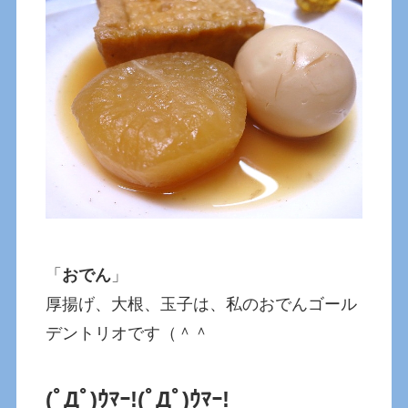
「
おでん
」
厚揚げ、大根、玉子は、私のおでんゴール
デントリオです（＾＾
(ﾟДﾟ)ｳﾏｰ!
(ﾟДﾟ)ｳﾏｰ!