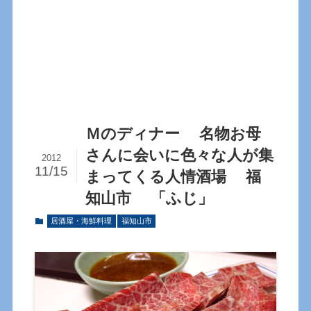
Ｍのディナー 名物お母
さんに会いに色々な人が集
2012
11/15
まってくる人情酒場 福
知山市 「ふじ」
居酒屋・海鮮料理
福知山市