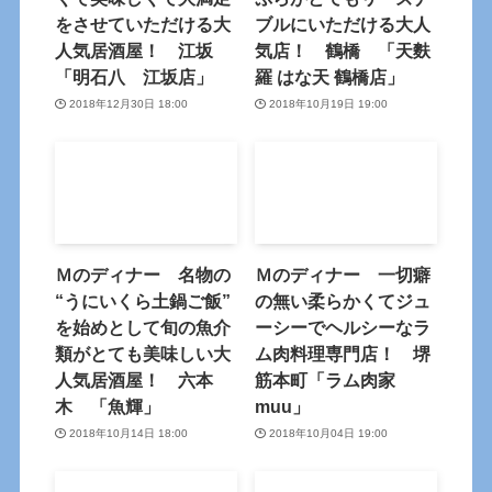
をさせていただける大
ブルにいただける大人
人気居酒屋！ 江坂
気店！ 鶴橋 「天麩
「明石八 江坂店」
羅 はな天 鶴橋店」
2018年12月30日 18:00
2018年10月19日 19:00
Ｍのディナー 名物の
Ｍのディナー 一切癖
“うにいくら土鍋ご飯”
の無い柔らかくてジュ
を始めとして旬の魚介
ーシーでヘルシーなラ
類がとても美味しい大
ム肉料理専門店！ 堺
人気居酒屋！ 六本
筋本町「ラム肉家
木 「魚輝」
muu」
2018年10月14日 18:00
2018年10月04日 19:00