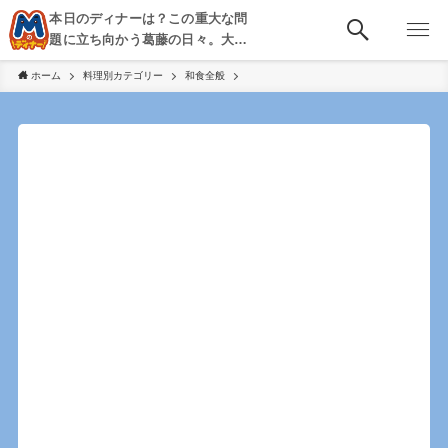
本日のディナーは？この重大な問
題に立ち向かう葛藤の日々。大
阪・京都・神戸を中心とした食べ
ホーム
料理別カテゴリー
和食全般
歩き、飲み歩きを綴る。