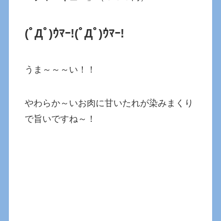
(ﾟДﾟ)ｳﾏｰ!(ﾟДﾟ)ｳﾏｰ!
うま～～～い！！
やわらか～いお肉に甘いたれが染みまくり
で旨いですね～！