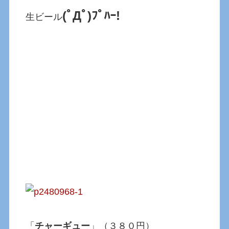
(ﾟДﾟ)ﾌﾟﾊｰ!
生ビール
「
チャーギュー
」（３８０円）