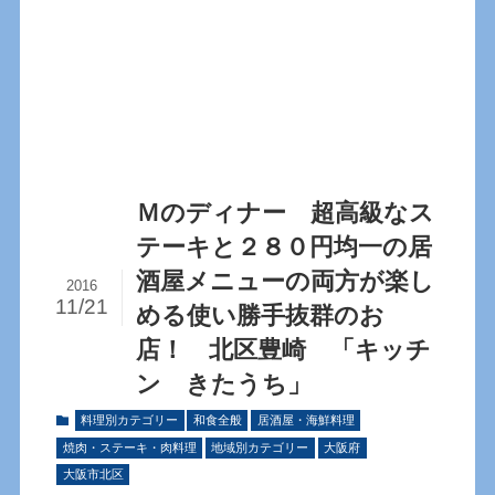
Ｍのディナー 超高級なス
テーキと２８０円均一の居
酒屋メニューの両方が楽し
2016
11/21
める使い勝手抜群のお
店！ 北区豊崎 「キッチ
ン きたうち」
料理別カテゴリー
和食全般
居酒屋・海鮮料理
焼肉・ステーキ・肉料理
地域別カテゴリー
大阪府
大阪市北区