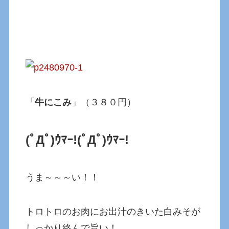
「
牛にこみ
」（３８０円）
(ﾟДﾟ)ｳﾏｰ!(ﾟДﾟ)ｳﾏｰ!
うま～～～い！！
トロトロのお肉にお出汁のきいた白みそが
しっかり絡んで旨い！