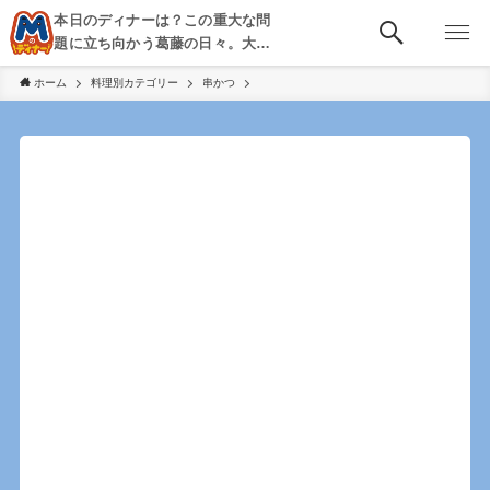
本日のディナーは？この重大な問
題に立ち向かう葛藤の日々。大
阪・京都・神戸を中心とした食べ
ホーム
料理別カテゴリー
串かつ
歩き、飲み歩きを綴る。