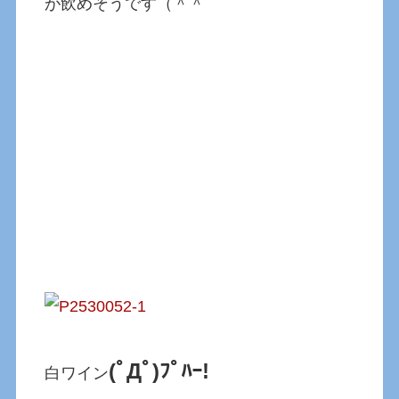
が飲めそうです（＾＾
(ﾟДﾟ)ﾌﾟﾊｰ!
白ワイン