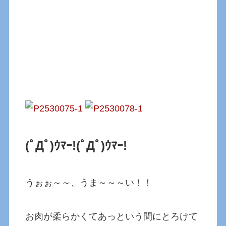
(ﾟДﾟ)ｳﾏｰ!
(ﾟДﾟ)ｳﾏｰ!
うぉぉ～～、うま～～～い！！
お肉が柔らかくてあっという間にとろけて