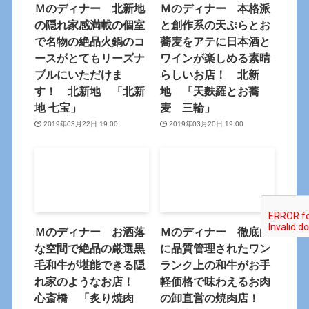
Ｍのディナー 北新地
Ｍのディナー 本格派
の隠れ家感満載の個室
と創作系の天ぷらとお
で名物の絶品火鍋のコ
蕎麦をアテに日本酒と
ースがとてもリーズナ
ワインが楽しめる素晴
ブルにいただけま
らしいお店！ 北新
す！ 北新地 「北新
地 「天麩羅とお蕎
地 七宝」
麦 三輪」
2019年03月22日 19:00
2019年03月20日 19:00
Ｍのディナー お洒落
Ｍのディナー 徹底的
な空間で絶品の厳選黒
に品質管理されたワン
毛和牛が堪能できる隠
ランク上の和牛がお手
れ家のようなお店！
軽価格で味わえるお肉
心斎橋 「炙り焼肉
の卸直営の焼肉店！