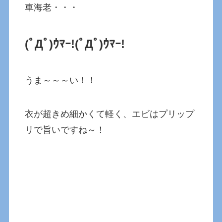
車海老・・・
(ﾟДﾟ)ｳﾏｰ!
(ﾟДﾟ)ｳﾏｰ!
うま～～～い！！
衣が超きめ細かくて軽く、エビはプリップ
リで旨いですね～！