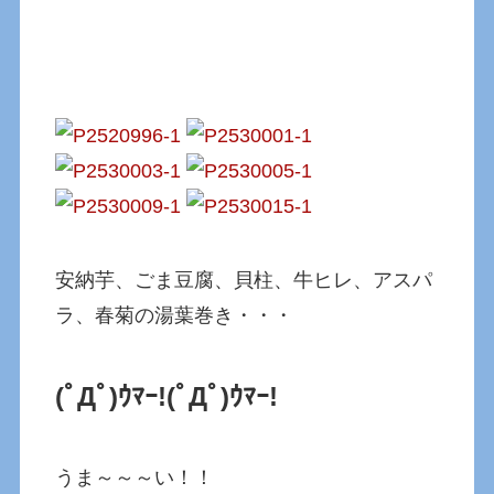
安納芋、ごま豆腐、貝柱、牛ヒレ、アスパ
ラ、春菊の湯葉巻き・・・
(ﾟДﾟ)ｳﾏｰ!
(ﾟДﾟ)ｳﾏｰ!
うま～～～い！！