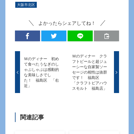
大阪市北区
よかったらシェアしてね！
Ｍのディナー クラ
Ｍのディナー 初め
フトビールと超ジュ
て食べたうなぎのし
ーシーな自家製ソー
ゃぶしゃぶは感動的
セージの相性は抜群
な美味しさでし
です！ 福島区
た！ 福島区 「右
「クラフトビアハウ
近」
スモルト 福島店」
関連記事