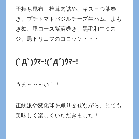
子持ち昆布、椎茸肉詰め、キス三つ葉巻
き、プチトマトバジルチーズ生ハム、よも
ぎ麩、豚ロース紫蘇巻き、黒毛和牛ミス
ジ、黒トリュフのコロッケ・・・
(ﾟДﾟ)ｳﾏｰ!
(ﾟДﾟ)ｳﾏｰ!
うま～～～い！！
正統派や変化球を織り交ぜながら、とても
美味しく楽しくいただきました！