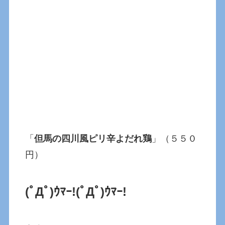
「
但馬の四川風ピリ辛よだれ鶏
」（５５０
円）
(ﾟДﾟ)ｳﾏｰ!(ﾟДﾟ)ｳﾏｰ!