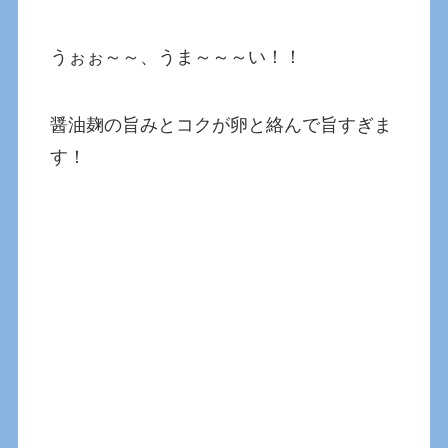
うぉぉ～～、うま～～～い！！
醤油麹の旨みとコクが卵と絡んで旨すぎま
す！