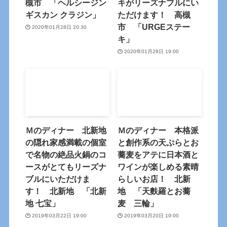
槻市 「ヘルシージン
キがリーズナブルにい
ギスカン クラジン」
ただけます！ 高槻
市 「URGEステー
2020年01月28日 20:30
キ」
2020年01月28日 19:00
Ｍのディナー 北新地
Ｍのディナー 本格派
の隠れ家感満載の個室
と創作系の天ぷらとお
で名物の絶品火鍋のコ
蕎麦をアテに日本酒と
ースがとてもリーズナ
ワインが楽しめる素晴
ブルにいただけま
らしいお店！ 北新
す！ 北新地 「北新
地 「天麩羅とお蕎
地 七宝」
麦 三輪」
2019年03月22日 19:00
2019年03月20日 19:00