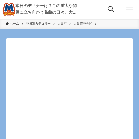
本日のディナーは？この重大な問
題に立ち向かう葛藤の日々。大
阪・京都・神戸を中心とした食べ
ホーム
地域別カテゴリー
大阪府
大阪市中央区
歩き、飲み歩きを綴る。