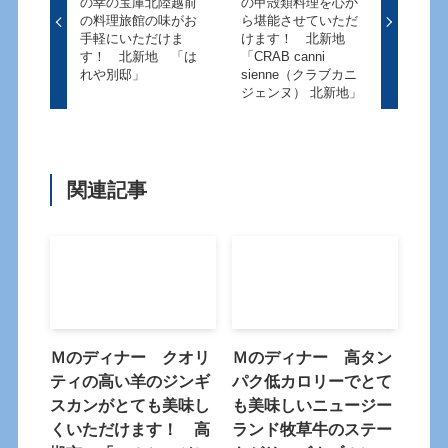
の幸の宝庫北陸越前
の甲殻類料理を心か
の料理旅館の味がお
ら堪能させていただ
手軽にいただけま
けます！ 北新地
す！ 北新地 「は
「CRAB canni
れや別邸」
sienne（クラブカニ
ジェンヌ） 北新地」
関連記事
Ｍのディナー クオリ
Ｍのディナー 高タン
ティの高い羊のジンギ
パク低カロリーでとて
スカンがとても美味し
も美味しいニュージー
くいただけます！ 高
ランド牧草牛のステー