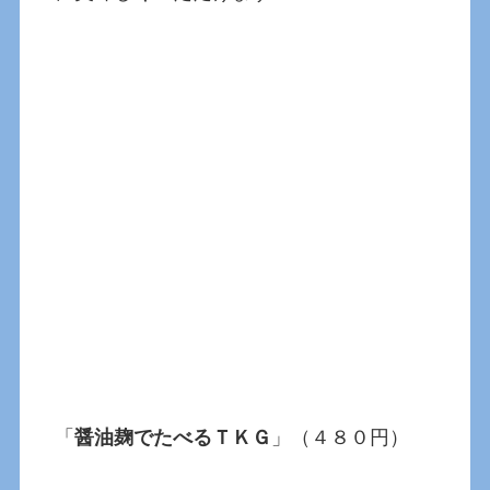
「
醤油麹でたべるＴＫＧ
」（４８０円）