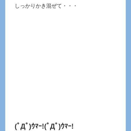
しっかりかき混ぜて・・・
(ﾟДﾟ)ｳﾏｰ!(ﾟДﾟ)ｳﾏｰ!