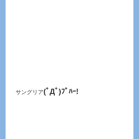
(ﾟДﾟ)ﾌﾟﾊｰ!
サングリア