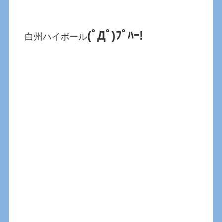
(ﾟДﾟ)ﾌﾟﾊｰ!
白州ハイボール