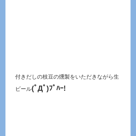
付きだしの枝豆の燻製をいただきながら生
(ﾟДﾟ)ﾌﾟﾊｰ!
ビール