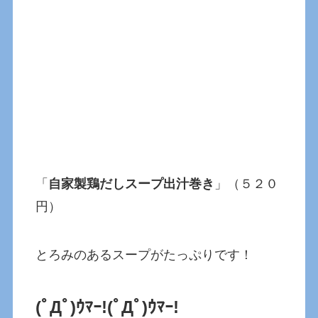
「
自家製鶏だしスープ出汁巻き
」（５２０
円）
とろみのあるスープがたっぷりです！
(ﾟДﾟ)ｳﾏｰ!(ﾟДﾟ)ｳﾏｰ!