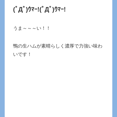
(ﾟДﾟ)ｳﾏｰ!(ﾟДﾟ)ｳﾏｰ!
うま～～～い！！
鴨の生ハムが素晴らしく濃厚で力強い味わ
いです！