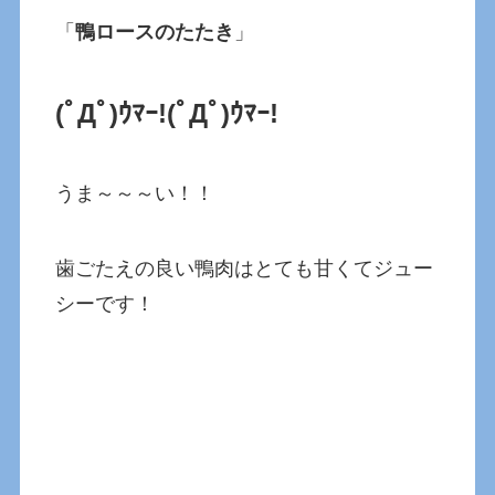
「
鴨ロースのたたき
」
(ﾟДﾟ)ｳﾏｰ!(ﾟДﾟ)ｳﾏｰ!
うま～～～い！！
歯ごたえの良い鴨肉はとても甘くてジュー
シーです！