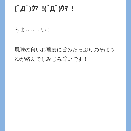
(ﾟДﾟ)ｳﾏｰ!(ﾟДﾟ)ｳﾏｰ!
うま～～～い！！
風味の良いお蕎麦に旨みたっぷりのそばつ
ゆが絡んでしみじみ旨いです！