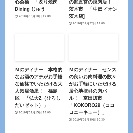
心斎橋 「炙り焼肉
の卸直営の焼肉店！
Dining じゅう」
茨木市 「牛伝 イオン
茨木店]
2019年03月19日 19:00
2019年02月22日 19:00
Ｍのディナー 本格的
Ｍのディナー センス
なお酒のアテがお手軽
の良いお肉料理の数々
な価格でいただける大
がお手軽にいただける
人気居酒屋！ 福島
居心地抜群の肉バ
区 「弘大Z（ひろし
ル！ 京田辺市
だいゼット）」
「KOKORO29（ココ
ロニーキュー）」
2019年02月15日 19:00
2019年01月30日 19:30