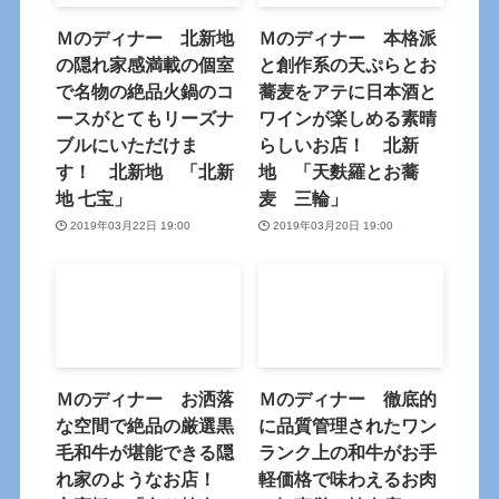
Ｍのディナー 北新地
Ｍのディナー 本格派
の隠れ家感満載の個室
と創作系の天ぷらとお
で名物の絶品火鍋のコ
蕎麦をアテに日本酒と
ースがとてもリーズナ
ワインが楽しめる素晴
ブルにいただけま
らしいお店！ 北新
す！ 北新地 「北新
地 「天麩羅とお蕎
地 七宝」
麦 三輪」
2019年03月22日 19:00
2019年03月20日 19:00
Ｍのディナー お洒落
Ｍのディナー 徹底的
な空間で絶品の厳選黒
に品質管理されたワン
毛和牛が堪能できる隠
ランク上の和牛がお手
れ家のようなお店！
軽価格で味わえるお肉