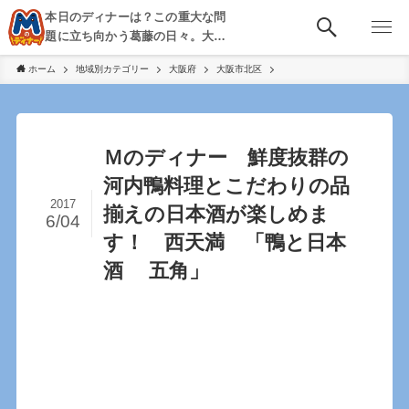
本日のディナーは？この重大な問
題に立ち向かう葛藤の日々。大
阪・京都・神戸を中心とした食べ
ホーム
地域別カテゴリー
大阪府
大阪市北区
歩き、飲み歩きを綴る。
Ｍのディナー 鮮度抜群の
河内鴨料理とこだわりの品
2017
揃えの日本酒が楽しめま
6/04
す！ 西天満 「鴨と日本
酒 五角」