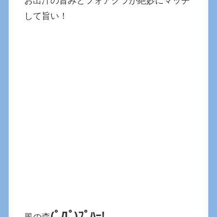
お出汁の旨みとフォアグラが絶妙にマッチ
して旨い！
(ﾟДﾟ)ﾌﾟﾊｰ!
風の森