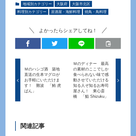
地域別カテゴリー
大阪府
大阪市北区
料理別カテゴリー
居酒屋・海鮮料理
焼鳥・鳥料理
よかったらシェアしてね！
Ｍのディナー 最高
Ｍのハシゴ酒 築地
の素材のここでしか
直送の生本マグロが
食べられない味で感
お手軽にいただけま
動させていただける
す！ 難波 「鮪 虎
知る人ぞ知るお寿司
ばん」
屋さん！ 東心斎
橋 「鮨 Shizuku」
関連記事