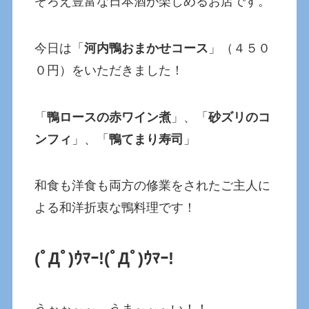
ぞろえ豊富な日本酒が楽しめるお店です。
今日は「
河内鴨おまかせコース
」（４５０
０円）をいただきました！
「
鴨ロースの赤ワイン煮
」、「
砂ズリのコ
ンフィ
」、「
鴨てまり寿司
」
和食も洋食も両方の修業をされたご主人に
よる和洋折衷な鴨料理です！
(ﾟ
Дﾟ)ｳﾏｰ!(ﾟДﾟ)ｳﾏｰ!