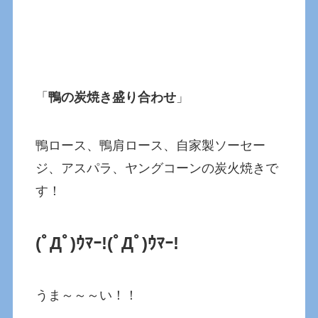
「
鴨の炭焼き盛り合わせ
」
鴨ロース、鴨肩ロース、自家製ソーセー
ジ、アスパラ、ヤングコーンの炭火焼きで
す！
(ﾟДﾟ)ｳﾏｰ!(ﾟДﾟ)ｳﾏｰ!
うま～～～い！！