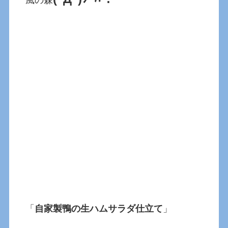
「
自家製鴨の生ハムサラダ仕立て
」