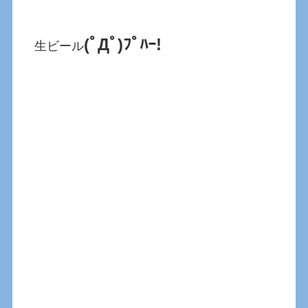
(ﾟДﾟ)ﾌﾟﾊｰ!
生ビール