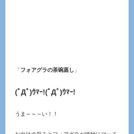
「
フォアグラの茶碗蒸し
」
(ﾟДﾟ)ｳﾏｰ!(ﾟДﾟ)ｳﾏｰ!
うま～～～い！！