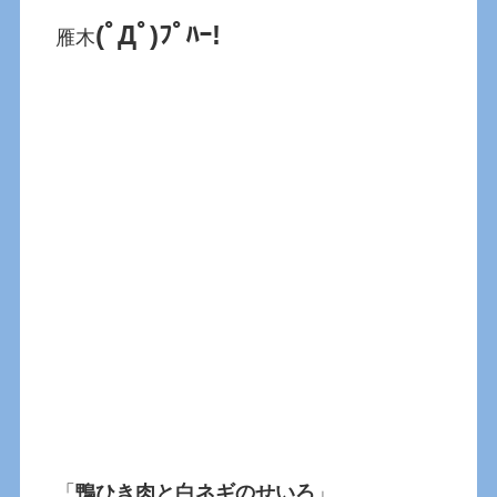
(ﾟДﾟ)ﾌﾟﾊｰ!
雁木
「
鴨ひき肉と白ネギのせいろ
」