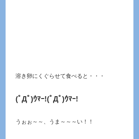
溶き卵にくぐらせて食べると・・・
(ﾟДﾟ)ｳﾏｰ!(ﾟДﾟ)ｳﾏｰ!
うぉぉ～～、うま～～～い！！