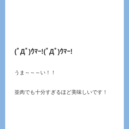
(ﾟДﾟ)ｳﾏｰ!(ﾟДﾟ)ｳﾏｰ!
うま～～～い！！
並肉でも十分すぎるほど美味しいです！