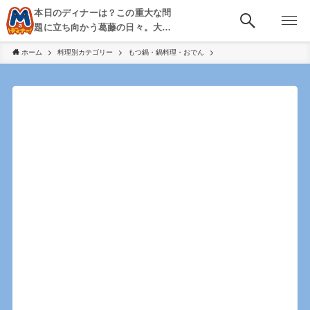
本日のディナーは？この重大な問
題に立ち向かう葛藤の日々。大
阪・京都・神戸を中心とした食べ
ホーム
料理別カテゴリー
もつ鍋・鍋料理・おでん
歩き、飲み歩きを綴る。