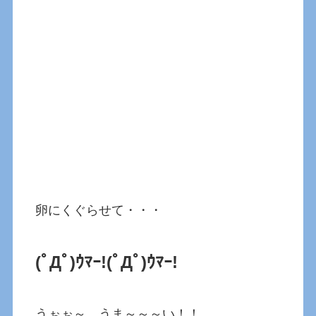
卵にくぐらせて・・・
(ﾟДﾟ)ｳﾏｰ!(ﾟДﾟ)ｳﾏｰ!
うぉぉ～、うま～～～い！！