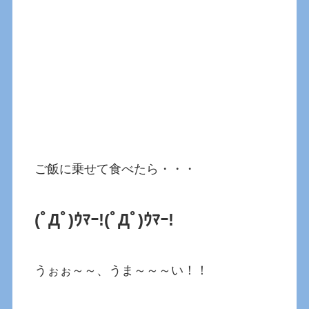
ご飯に乗せて食べたら・・・
(ﾟДﾟ)ｳﾏｰ!(ﾟДﾟ)ｳﾏｰ!
うぉぉ～～、うま～～～い！！