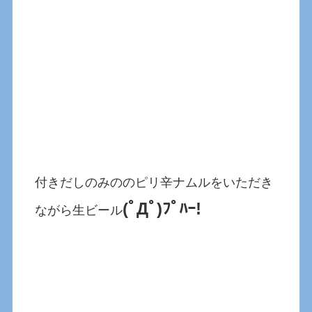
付きだしのみののピリ辛ナムルをいただき
(ﾟДﾟ)ﾌﾟﾊｰ!
ながら生ビール