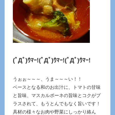
(ﾟДﾟ)ｳﾏｰ!
(ﾟДﾟ)ｳﾏｰ!
(ﾟДﾟ)ｳﾏｰ!
うぉぉ～～～、うま～～～い！！
ベースとなる和のお出汁に、トマトの甘味
と旨味、マスカルポーネの旨味とコクがプ
ラスされて、もうとんでもなく旨いです！
具材の様々なお肉や野菜にしっかり絡ん