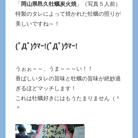
「
岡山県邑久牡蠣炭火焼
」（写真５人前）
特製のタレによって焼かれた牡蠣の照りが
美しいですね～！
(ﾟДﾟ)ｳﾏｰ!
(ﾟДﾟ)ｳﾏｰ!
うぉぉ～～、うま～～～い！！
香ばしいタレの旨味と牡蠣の旨味が絶妙過
ぎるほどマッチします！
これは牡蠣好きにはもうたまりません（＾
＾