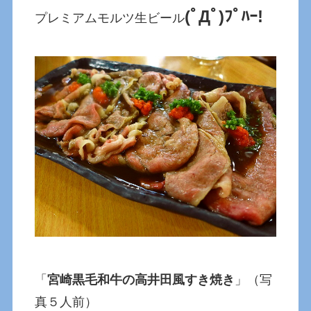
(ﾟДﾟ)ﾌﾟﾊｰ!
プレミアムモルツ生ビール
「
宮崎黒毛和牛の高井田風すき焼き
」（写
真５人前）