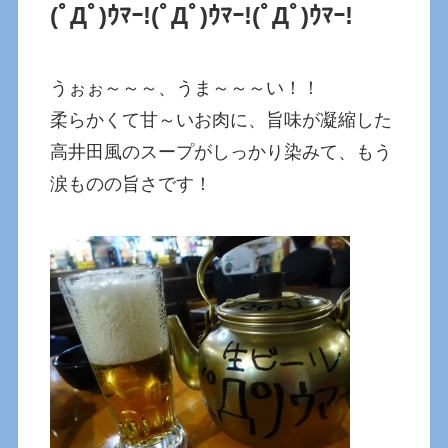
(ﾟДﾟ)ｳﾏｰ!
(ﾟДﾟ)ｳﾏｰ!
(ﾟДﾟ)ｳﾏｰ!
うぉぉ～～～、うま～～～い！！
柔らかくて甘～いお肉に、旨味が凝縮した
高井田風のスープがしっかり染みて、もう
涙ものの旨さです！