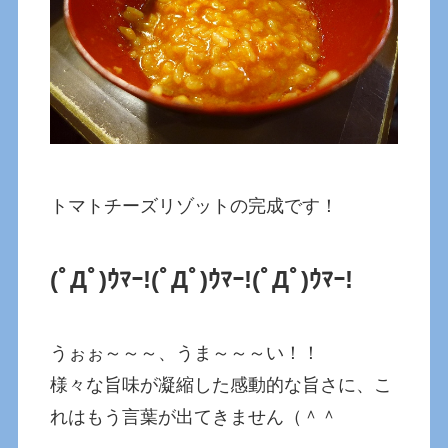
トマトチーズリゾットの完成です！
(ﾟДﾟ)ｳﾏｰ!
(ﾟДﾟ)ｳﾏｰ!
(ﾟДﾟ)ｳﾏｰ!
うぉぉ～～～、うま～～～い！！
様々な旨味が凝縮した感動的な旨さに、こ
れはもう言葉が出てきません（＾＾