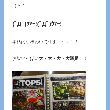
（＾＾
(ﾟДﾟ)ｳﾏｰ!
(ﾟДﾟ)ｳﾏｰ!
本格的な味わいでうま～～い！！
お腹いっぱい
大・大・大・大満足！！