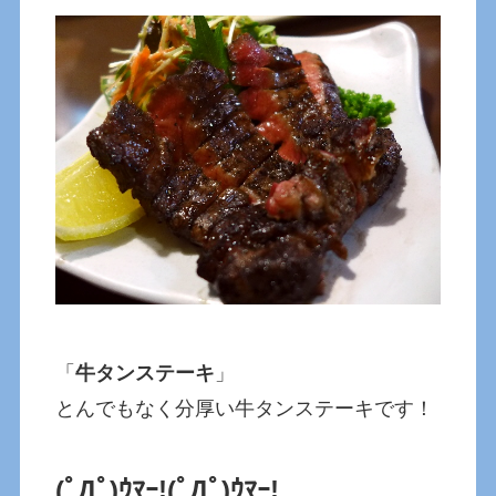
「
牛タンステーキ
」
とんでもなく分厚い牛タンステーキです！
(ﾟДﾟ)ｳﾏｰ!
(ﾟДﾟ)ｳﾏｰ!