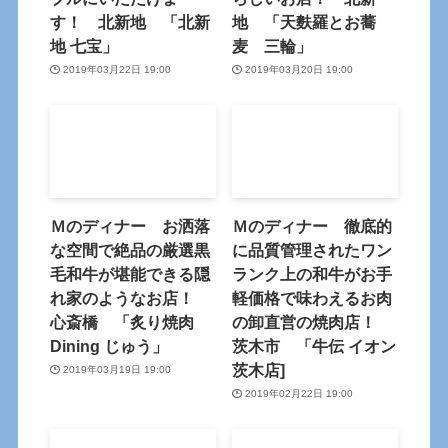
す！ 北新地 「北新
地 「天麩羅とお蕎
地 七宝」
麦 三輪」
2019年03月22日 19:00
2019年03月20日 19:00
Ｍのディナー お洒落
Ｍのディナー 徹底的
な空間で絶品の厳選黒
に品質管理されたワン
毛和牛が堪能できる隠
ランク上の和牛がお手
れ家のようなお店！
軽価格で味わえるお肉
心斎橋 「炙り焼肉
の卸直営の焼肉店！
Dining じゅう」
茨木市 「牛伝 イオン
茨木店]
2019年03月19日 19:00
2019年02月22日 19:00