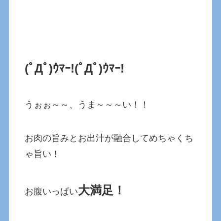
(ﾟДﾟ)ｳﾏｰ!
(ﾟДﾟ)ｳﾏｰ!
うぉぉ～～、うま～～～い！！
お肉の旨みとお出汁が融合してめちゃくち
ゃ旨い！
大満足！
お腹いっぱい