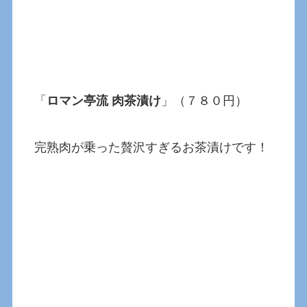
「
ロマン亭流 肉茶漬け
」（７８０円）
完熟肉が乗った贅沢すぎるお茶漬けです！