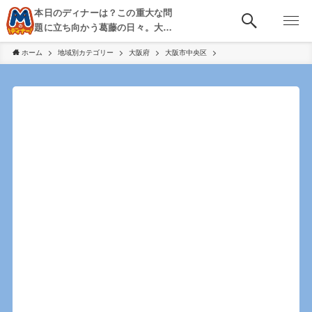
本日のディナーは？この重大な問
題に立ち向かう葛藤の日々。大
阪・京都・神戸を中心とした食べ
ホーム
地域別カテゴリー
大阪府
大阪市中央区
歩き、飲み歩きを綴る。