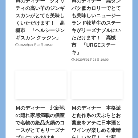
Ｍのディナー クオリ
Ｍのディナー 高タン
ティの高い羊のジンギ
パク低カロリーでとて
スカンがとても美味し
も美味しいニュージー
くいただけます！ 高
ランド牧草牛のステー
槻市 「ヘルシージン
キがリーズナブルにい
ギスカン クラジン」
ただけます！ 高槻
市 「URGEステー
2020年01月28日 20:30
キ」
2020年01月28日 19:00
Ｍのディナー 北新地
Ｍのディナー 本格派
の隠れ家感満載の個室
と創作系の天ぷらとお
で名物の絶品火鍋のコ
蕎麦をアテに日本酒と
ースがとてもリーズナ
ワインが楽しめる素晴
ブルにいただけま
らしいお店！ 北新