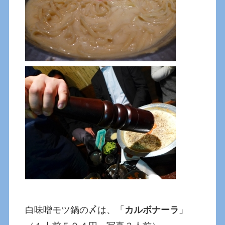
白味噌モツ鍋の〆は、「
カルボナーラ
」