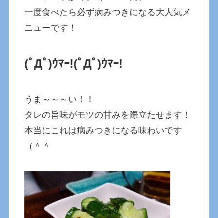
一度食べたら必ず病みつきになる大人気メ
ニューです！
(ﾟДﾟ)ｳﾏｰ!
(ﾟДﾟ)ｳﾏｰ!
うま～～～い！！
タレの旨味がモツの甘みを際立たせます！
本当にこれは病みつきになる味わいです
（＾＾