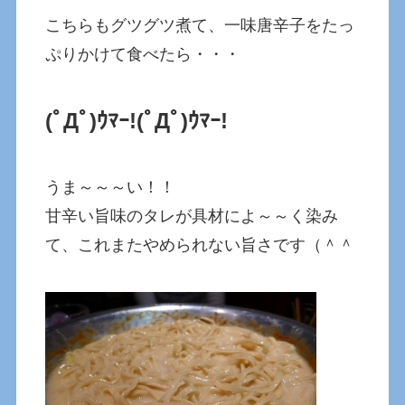
こちらもグツグツ煮て、一味唐辛子をたっ
ぷりかけて食べたら・・・
(ﾟДﾟ)ｳﾏｰ!
(ﾟДﾟ)ｳﾏｰ!
うま～～～い！！
甘辛い旨味のタレが具材によ～～く染み
て、これまたやめられない旨さです（＾＾