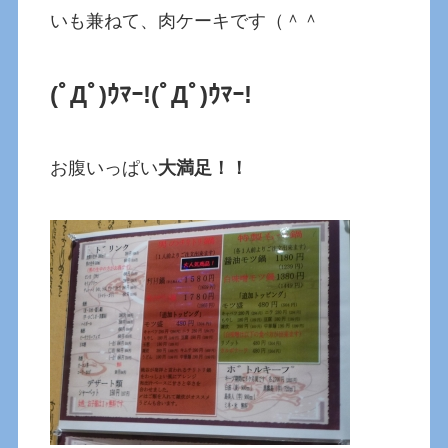
いも兼ねて、肉ケーキです（＾＾
(ﾟДﾟ)ｳﾏｰ!
(ﾟДﾟ)ｳﾏｰ!
お腹いっぱい
大満足！！