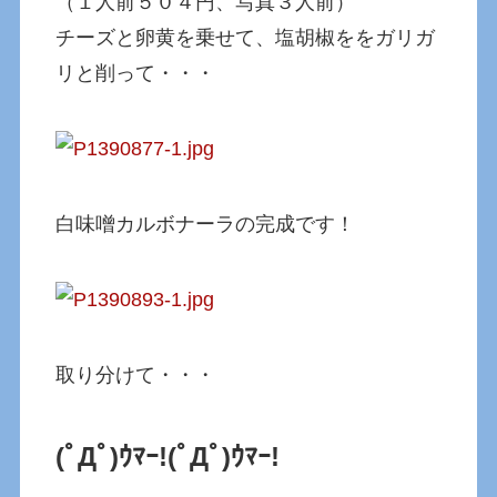
（１人前５０４円、写真３人前）
チーズと卵黄を乗せて、塩胡椒ををガリガ
リと削って・・・
白味噌カルボナーラの完成です！
取り分けて・・・
(ﾟДﾟ)ｳﾏｰ!
(ﾟДﾟ)ｳﾏｰ!