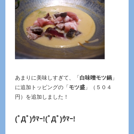
あまりに美味しすぎて、「
白味噌モツ鍋
」
に追加トッピングの「
モツ盛
」（５０４
円）を追加しました！
(ﾟДﾟ)ｳﾏｰ!
(ﾟДﾟ)ｳﾏｰ!