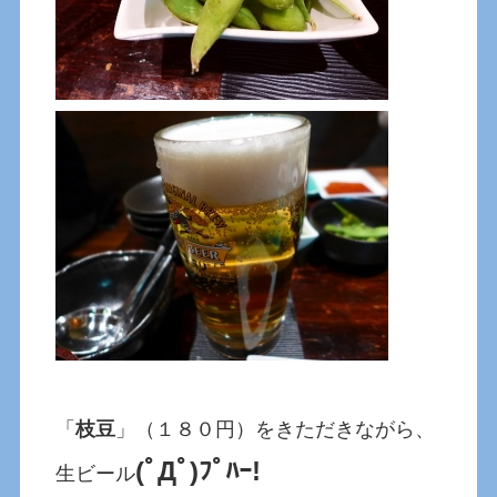
「
枝豆
」（１８０円）をきただきながら、
(ﾟДﾟ)ﾌﾟﾊｰ!
生ビール