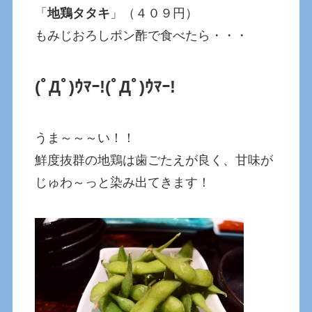
「
地鶏タタキ
」（４０９円）
もみじおろしポン酢で食べたら・・・
(ﾟДﾟ)ｳﾏｰ!
(ﾟДﾟ)ｳﾏｰ!
うま～～～い！！
鮮度抜群の地鶏は歯ごたえが良く、甘味が
じゅわ～っと染み出てきます！