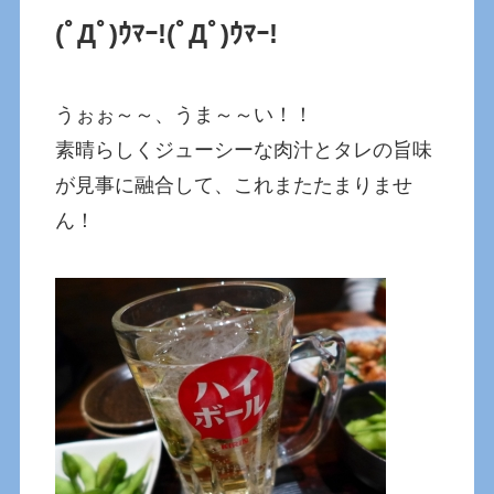
(ﾟДﾟ)ｳﾏｰ!
(ﾟДﾟ)ｳﾏｰ!
うぉぉ～～、うま～～い！！
素晴らしくジューシーな肉汁とタレの旨味
が見事に融合して、これまたたまりませ
ん！