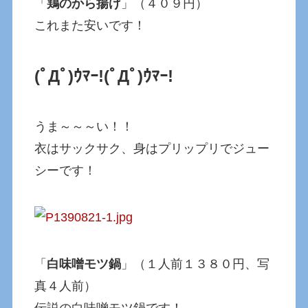
「
鶏のから揚げ
」（４０９円）
これまた安いです！
(ﾟДﾟ)ｳﾏｰ!
(ﾟДﾟ)ｳﾏｰ!
うま～～～い！！
衣はサックサク、身はプリップリでジュー
シーです！
「
白味噌モツ鍋
」（１人前１３８０円、写
真４人前）
伝説の白味噌モツ鍋です！