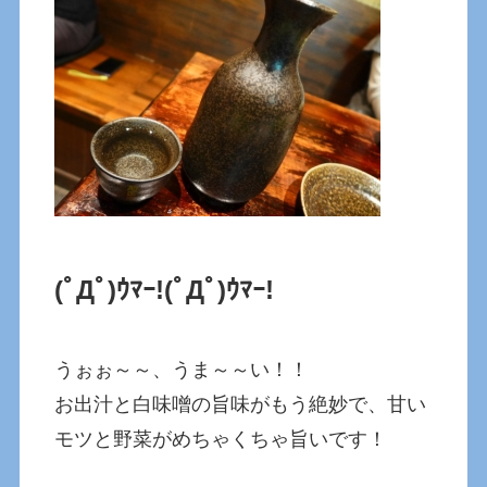
(ﾟДﾟ)ｳﾏｰ!
(ﾟДﾟ)ｳﾏｰ!
うぉぉ～～、うま～～い！！
お出汁と白味噌の旨味がもう絶妙で、甘い
モツと野菜がめちゃくちゃ旨いです！