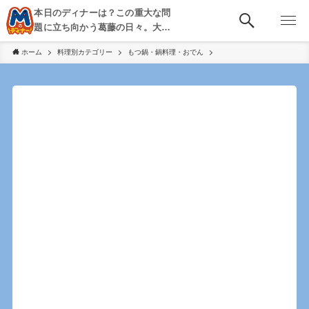
本日のディナーは？この重大な問
題に立ち向かう葛藤の日々。大
阪・京都・神戸を中心とした食べ
ホーム
料理別カテゴリー
もつ鍋・鍋料理・おでん
歩き、飲み歩きを綴る。