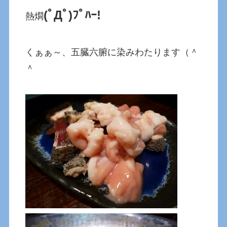
(ﾟДﾟ)ﾌﾟﾊｰ!
熱燗
くぁぁ～、五臓六腑に染みわたります（＾
＾