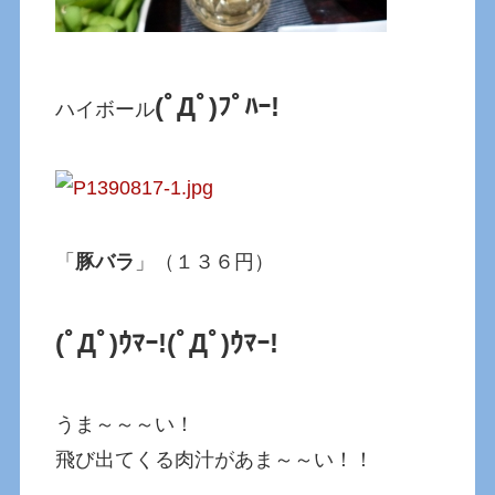
(ﾟДﾟ)ﾌﾟﾊｰ!
ハイボール
「
豚バラ
」（１３６円）
(ﾟДﾟ)ｳﾏｰ!
(ﾟДﾟ)ｳﾏｰ!
うま～～～い！
飛び出てくる肉汁があま～～い！！