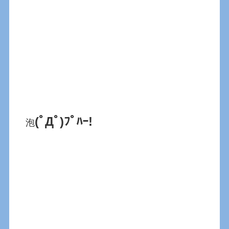
(ﾟДﾟ)ﾌﾟﾊｰ!
泡