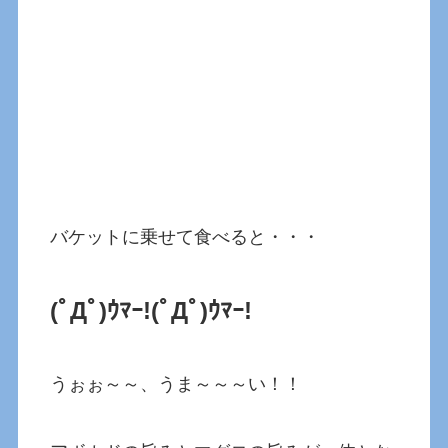
バケットに乗せて食べると・・・
(ﾟДﾟ)ｳﾏｰ!
(ﾟДﾟ)ｳﾏｰ!
うぉぉ～～、うま～～～い！！