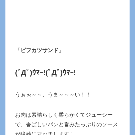
「
ビフカツサンド
」
(ﾟДﾟ)ｳﾏｰ!
(ﾟДﾟ)ｳﾏｰ!
うぉぉ～～、うま～～～い！！
お肉は素晴らしく柔らかくてジューシー
で、香ばしいパンと旨みたっぷりのソース
が絶妙にマッチします！