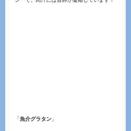
シーで、肉汁には旨みが凝縮しています！
「
魚介グラタン
」