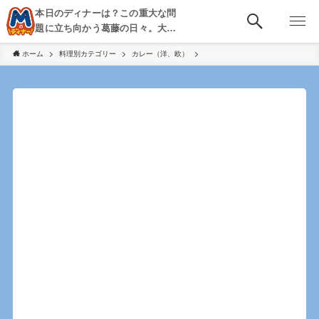
本日のディナーは？この重大な問
題に立ち向かう葛藤の日々。大
阪・京都・神戸を中心とした食べ
ホーム
料理別カテゴリー
カレー（洋、欧）
歩き、飲み歩きを綴る。