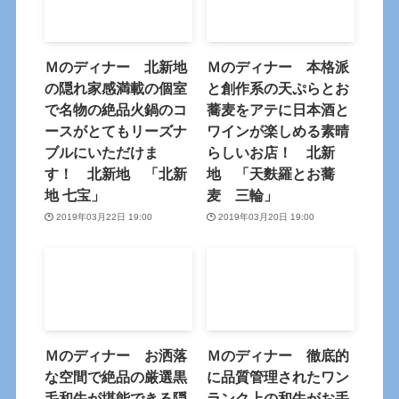
Ｍのディナー 北新地
Ｍのディナー 本格派
の隠れ家感満載の個室
と創作系の天ぷらとお
で名物の絶品火鍋のコ
蕎麦をアテに日本酒と
ースがとてもリーズナ
ワインが楽しめる素晴
ブルにいただけま
らしいお店！ 北新
す！ 北新地 「北新
地 「天麩羅とお蕎
地 七宝」
麦 三輪」
2019年03月22日 19:00
2019年03月20日 19:00
Ｍのディナー お洒落
Ｍのディナー 徹底的
な空間で絶品の厳選黒
に品質管理されたワン
毛和牛が堪能できる隠
ランク上の和牛がお手