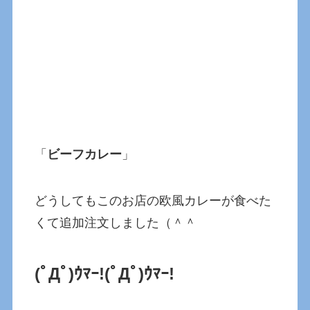
「
ビーフカレー
」
どうしてもこのお店の欧風カレーが食べた
くて追加注文しました（＾＾
(ﾟДﾟ)ｳﾏｰ!
(ﾟДﾟ)ｳﾏｰ!