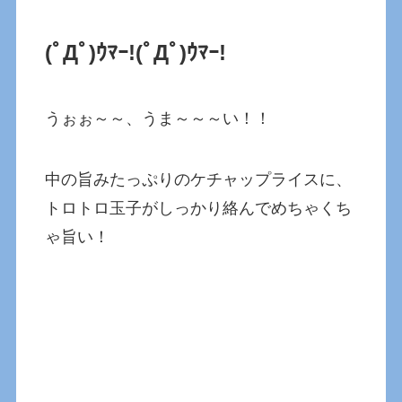
(ﾟДﾟ)ｳﾏｰ!
(ﾟДﾟ)ｳﾏｰ!
うぉぉ～～、うま～～～い！！
中の旨みたっぷりのケチャップライスに、
トロトロ玉子がしっかり絡んでめちゃくち
ゃ旨い！