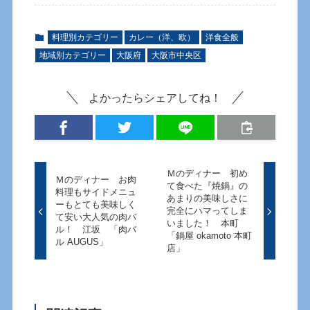
料理別カテゴリー
カレー（洋、欧）
洋食全般
地域別カテゴリー
大阪府
大阪市中央区
よかったらシェアしてね！
Ｍのディナー 初め
Ｍのディナー お肉
て食べた『焼鍋』の
料理もサイドメニュ
あまりの美味しさに
ーもとても美味しく
完全にハマってしま
て安い大人気の肉バ
いました！ 本町
ル！ 江坂 「肉バ
「鍋屋 okamoto 本町
ル AUGUS」
店」