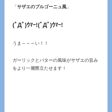
「
サザエのブルゴーニュ風
」
(ﾟДﾟ)ｳﾏｰ!
(ﾟДﾟ)ｳﾏｰ!
うま～～～い！！
ガーリックとバターの風味がサザエの旨み
をより一層際立たせます！