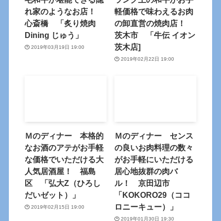
れ家のようなお店！
軽価格で味わえるお肉
心斎橋 「炙り焼肉
の卸直営の焼肉店！
Dining じゅう」
茨木市 「牛伝 イオン
茨木店]
2019年03月19日 19:00
2019年02月22日 19:00
Ｍのディナー 本格的
Ｍのディナー センス
なお酒のアテがお手軽
の良いお肉料理の数々
な価格でいただける大
がお手軽にいただける
人気居酒屋！ 福島
居心地抜群の肉バ
区 「弘大Z（ひろし
ル！ 京田辺市
だいゼット）」
「KOKORO29（ココ
ロニーキュー）」
2019年02月15日 19:00
2019年01月30日 19:30