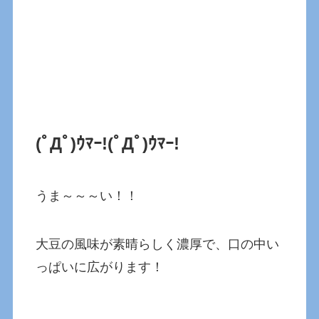
(ﾟДﾟ)ｳﾏｰ!
(ﾟДﾟ)ｳﾏｰ!
うま～～～い！！
大豆の風味が素晴らしく濃厚で、口の中い
っぱいに広がります！