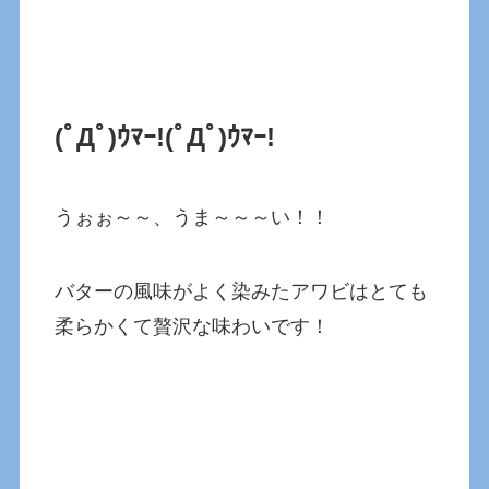
(ﾟДﾟ)ｳﾏｰ!
(ﾟДﾟ)ｳﾏｰ!
うぉぉ～～、うま～～～い！！
バターの風味がよく染みたアワビはとても
柔らかくて贅沢な味わいです！