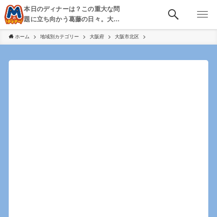
本日のディナーは？この重大な問
題に立ち向かう葛藤の日々。大
阪・京都・神戸を中心とした食べ
ホーム
地域別カテゴリー
大阪府
大阪市北区
歩き、飲み歩きを綴る。