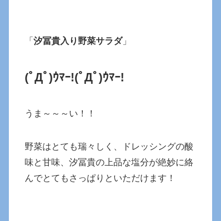
「
汐冨貴入り野菜サラダ
」
(ﾟДﾟ)ｳﾏｰ!
(ﾟДﾟ)ｳﾏｰ!
うま～～～い！！
野菜はとても瑞々しく、ドレッシングの酸
味と甘味、汐冨貴の上品な塩分が絶妙に絡
んでとてもさっぱりといただけます！