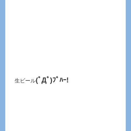
(ﾟДﾟ)ﾌﾟﾊｰ!
生ビール