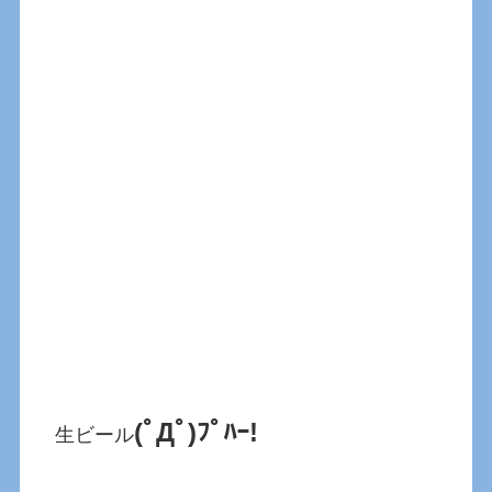
(ﾟДﾟ)ﾌﾟﾊｰ!
生ビール