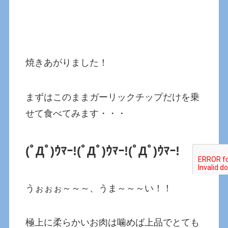
焼きあがりました！
まずはこのままガーリックチップだけを乗
せて食べてみます・・・
(ﾟДﾟ)ｳﾏｰ!
(ﾟДﾟ)ｳﾏｰ!(ﾟДﾟ)ｳﾏｰ!
うぉぉぉ～～～、うま～～～い！！
極上に柔らかいお肉は噛めば上品でとても