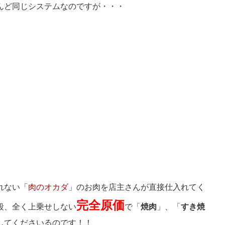
んど同じシステムなのですが・・・
れない「
肉のオカダ
」のお肉を店主さんが直接仕入れてく
完全原価
段、全く上乗せしない
で「
焼肉
」、「
すき焼
してくださいるのです！！