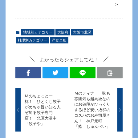
>
地域別カテゴリー
大阪府
大阪市北区
料理別カテゴリー
洋食全般
よかったらシェアしてね！
Ｍのディナー 味も
Ｍのちょっと一
雰囲気も超高級なの
杯！ ひとくち餃子
にお値段がびっくり
がめちゃ旨い知る人
するほど安い抜群の
ぞ知る餃子専門
コスパのお寿司屋さ
店！ 北区大淀中
ん！ 神戸元町
「餃子や」
「鮨 しゅんぺい」