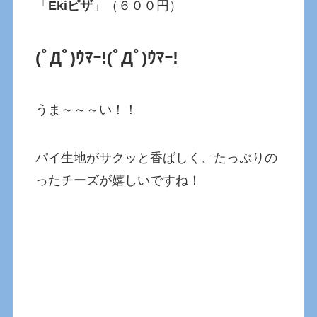
「
Ekiピザ
」（６００円）
(ﾟДﾟ)ｳﾏｰ!(ﾟДﾟ)ｳﾏｰ!
うま～～～い！！
パイ生地がサクッと香ばしく、たっぷりの
ったチーズが嬉しいですね！