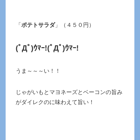
「
ポテトサラダ
」（４５０円）
(ﾟДﾟ)ｳﾏｰ!(ﾟДﾟ)ｳﾏｰ!
うま～～～い！！
じゃがいもとマヨネーズとベーコンの旨み
がダイレクのに味わえて旨い！