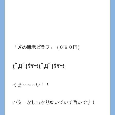
「
〆の海老ピラフ
」（６８０円）
(ﾟДﾟ)ｳﾏｰ!(ﾟДﾟ)ｳﾏｰ!
うま～～～い！！
バターがしっかり効いていて旨いです！