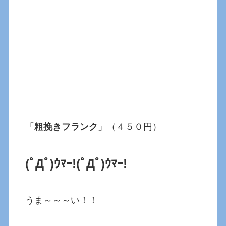
「
粗挽きフランク
」（４５０円）
(ﾟДﾟ)ｳﾏｰ!(ﾟДﾟ)ｳﾏｰ!
うま～～～い！！