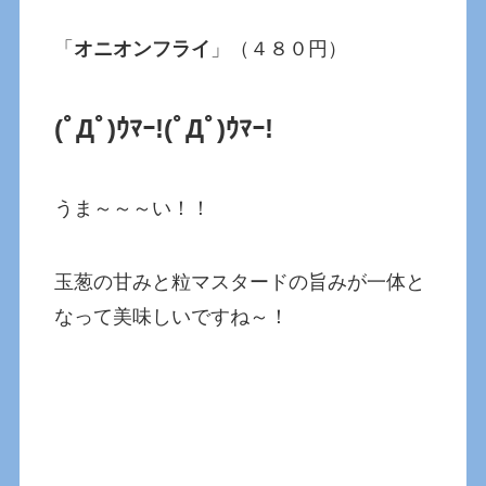
「
オニオンフライ
」（４８０円）
(ﾟДﾟ)ｳﾏｰ!(ﾟДﾟ)ｳﾏｰ!
うま～～～い！！
玉葱の甘みと粒マスタードの旨みが一体と
なって美味しいですね～！