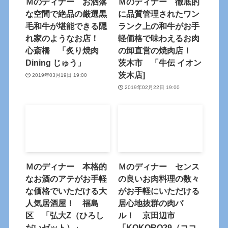
Ｍのディナー お洒落
Ｍのディナー 徹底的
な空間で絶品の厳選黒
に品質管理されたワン
毛和牛が堪能できる隠
ランク上の和牛がお手
れ家のようなお店！
軽価格で味わえるお肉
心斎橋 「炙り焼肉
の卸直営の焼肉店！
Dining じゅう」
茨木市 「牛伝 イオン
茨木店]
2019年03月19日 19:00
2019年02月22日 19:00
Ｍのディナー 本格的
Ｍのディナー センス
なお酒のアテがお手軽
の良いお肉料理の数々
な価格でいただける大
がお手軽にいただける
人気居酒屋！ 福島
居心地抜群の肉バ
区 「弘大Z（ひろし
ル！ 京田辺市
だいゼット）」
「KOKORO29（ココ