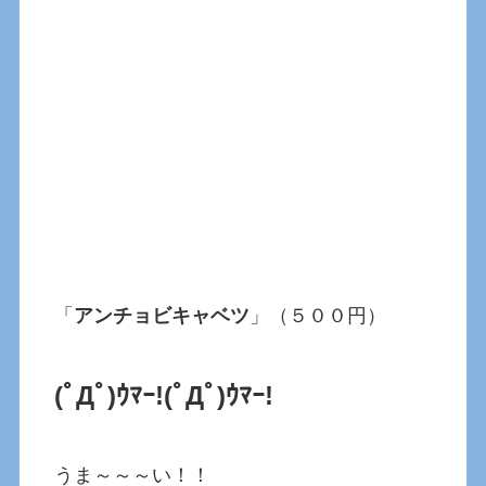
「
アンチョビキャベツ
」（５００円）
(ﾟДﾟ)ｳﾏｰ!(ﾟДﾟ)ｳﾏｰ!
うま～～～い！！