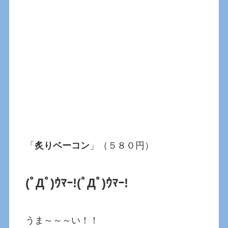
「
炙りベーコン
」（５８０円）
(ﾟДﾟ)ｳﾏｰ!(ﾟДﾟ)ｳﾏｰ!
うま～～～い！！