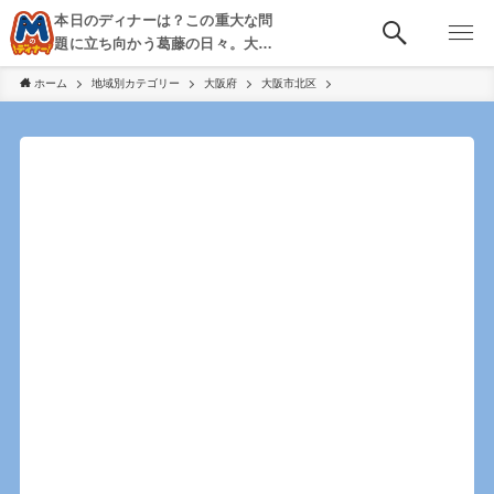
本日のディナーは？この重大な問
題に立ち向かう葛藤の日々。大
阪・京都・神戸を中心とした食べ
ホーム
地域別カテゴリー
大阪府
大阪市北区
歩き、飲み歩きを綴る。