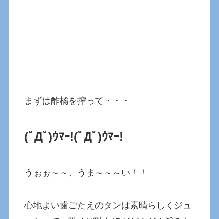
まずは酢橘を搾って・・・
(ﾟДﾟ)ｳﾏｰ!
(ﾟДﾟ)ｳﾏｰ!
うぉぉ～～、うま～～～い！！
心地よい歯ごたえのタンは素晴らしくジュ