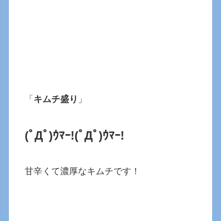
「
キムチ盛り
」
(ﾟДﾟ)ｳﾏｰ!
(ﾟДﾟ)ｳﾏｰ!
甘辛くて濃厚なキムチです！