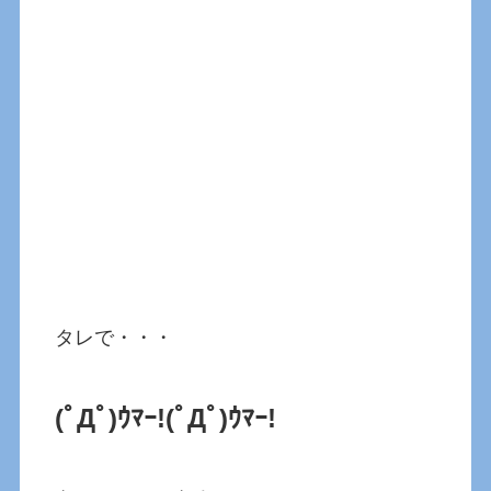
タレで・・・
(ﾟДﾟ)ｳﾏｰ!
(ﾟДﾟ)ｳﾏｰ!