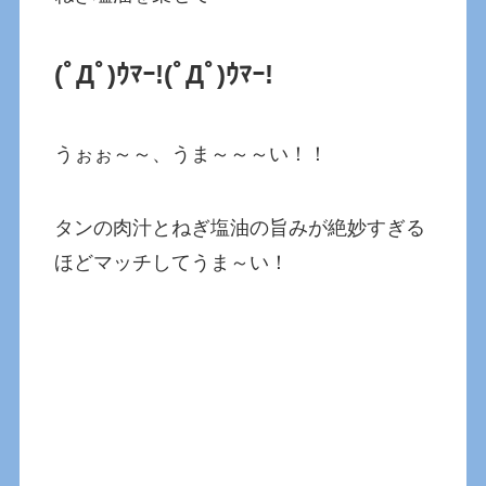
(ﾟДﾟ)ｳﾏｰ!
(ﾟДﾟ)ｳﾏｰ!
うぉぉ～～、うま～～～い！！
タンの肉汁とねぎ塩油の旨みが絶妙すぎる
ほどマッチしてうま～い！