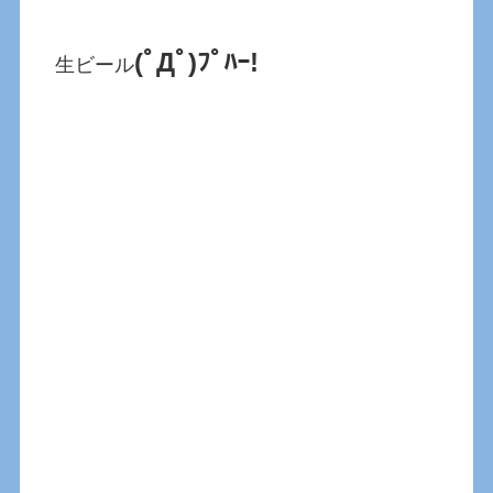
(ﾟДﾟ)ﾌﾟﾊｰ!
生ビール