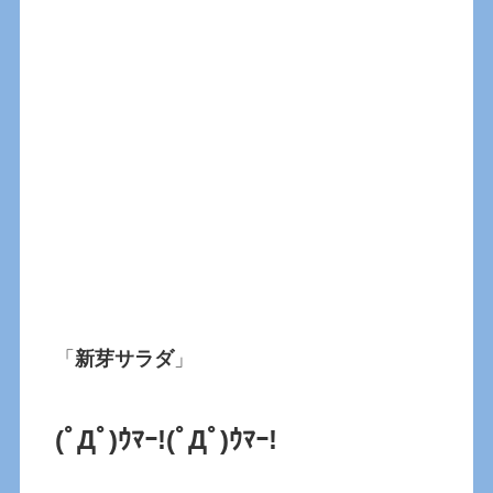
「
新芽サラダ
」
(ﾟДﾟ)ｳﾏｰ!
(ﾟДﾟ)ｳﾏｰ!