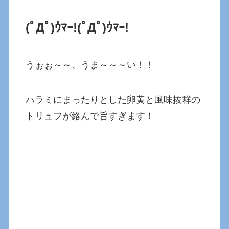
(ﾟДﾟ)ｳﾏｰ!
(ﾟДﾟ)ｳﾏｰ!
うぉぉ～～、うま～～～い！！
ハラミにまったりとした卵黄と風味抜群の
トリュフが絡んで旨すぎます！