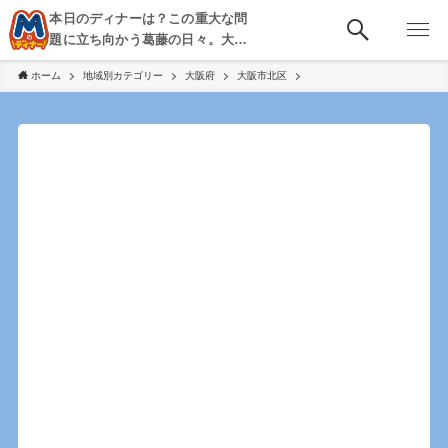
本日のディナーは？この重大な問
題に立ち向かう葛藤の日々。大
阪・京都・神戸を中心とした食べ
ホーム
地域別カテゴリー
大阪府
大阪市北区
歩き、飲み歩きを綴る。