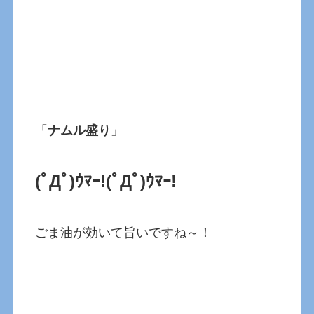
「
ナムル盛り
」
(ﾟДﾟ)ｳﾏｰ!
(ﾟДﾟ)ｳﾏｰ!
ごま油が効いて旨いですね～！