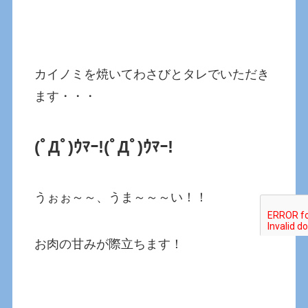
カイノミを焼いてわさびとタレでいただき
ます・・・
(ﾟДﾟ)ｳﾏｰ!
(ﾟДﾟ)ｳﾏｰ!
うぉぉ～～、うま～～～い！！
お肉の甘みが際立ちます！