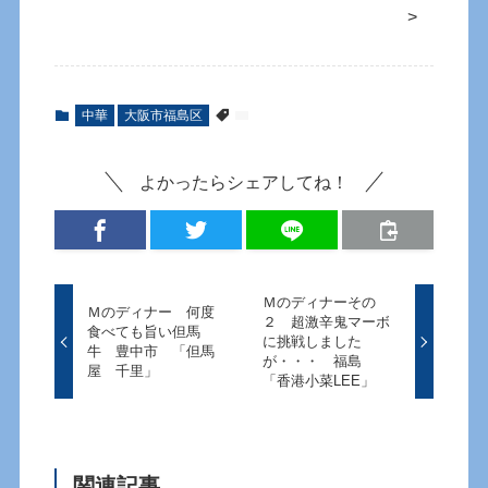
>
中華
大阪市福島区
よかったらシェアしてね！
Ｍのディナーその
Ｍのディナー 何度
２ 超激辛鬼マーボ
食べても旨い但馬
に挑戦しました
牛 豊中市 「但馬
が・・・ 福島
屋 千里」
「香港小菜LEE」
関連記事