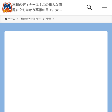
本日のディナーは？この重大な問
題に立ち向かう葛藤の日々。大
阪・京都・神戸を中心とした食べ
ホーム
料理別カテゴリー
中華
歩き、飲み歩きを綴る。