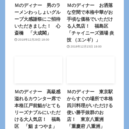
Ｍのディナー 男のラ
Ｍのディナー お洒落
ーメンわっしょいグル
な空間で本格中華がお
ープ大感謝祭にご招待
手頃な価格でいただけ
いただきました！ 心
る人気店！ 福島区
斎橋 「大成閣」
「チャイニーズ酒場 炎
技 （エンギ）」
2018年12月29日 18:00
2018年12月15日 19:00
Ｍのディナー 高級感
Ｍのディナー 東京駅
溢れるカウンター席で
からすぐの場所で本格
本格江戸前鮨がとても
四川料理がいただける
リーズナブルにいただ
使い勝手抜群のお
ける大人気店！ 福島
店！ 東京八重洲
区 「鮨 まつやま」
「重慶府 八重洲」