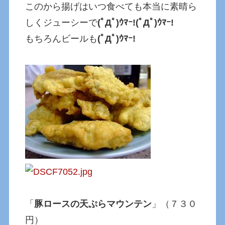
このから揚げはいつ食べても本当に素晴ら
しくジューシーで
(ﾟДﾟ)ｳﾏｰ!(ﾟДﾟ)ｳﾏｰ!
もちろんビールも
(ﾟДﾟ)ｳﾏｰ!
「
豚ロースの天ぷらマウンテン
」（７３０
円）