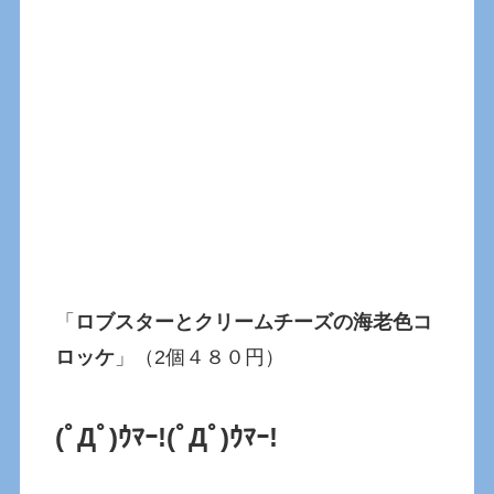
「
ロブスターとクリームチーズの海老色コ
ロッケ
」（2個４８０円）
(ﾟДﾟ)ｳﾏｰ!
(ﾟДﾟ)ｳﾏｰ!