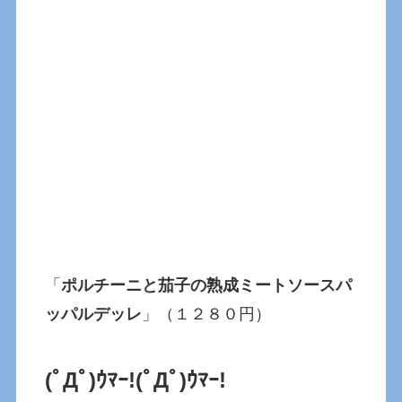
「
ポルチーニと茄子の熟成ミートソースパ
ッパルデッレ
」（１２８０円）
(ﾟДﾟ)ｳﾏｰ!
(ﾟДﾟ)ｳﾏｰ!