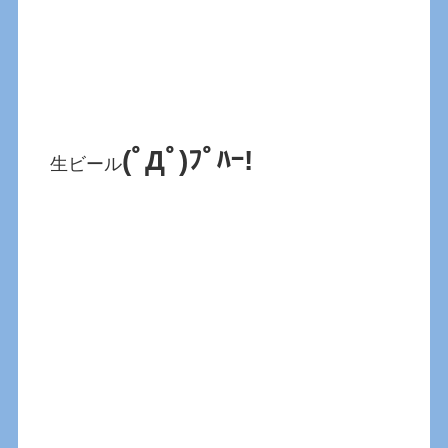
(ﾟДﾟ)ﾌﾟﾊｰ!
生ビール