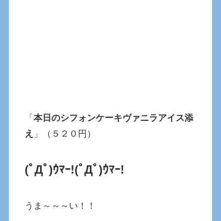
「
本日のシフォンケーキヴァニラアイス添
え
」（５２０円）
(ﾟДﾟ)ｳﾏｰ!
(ﾟДﾟ)ｳﾏｰ!
うま～～～い！！