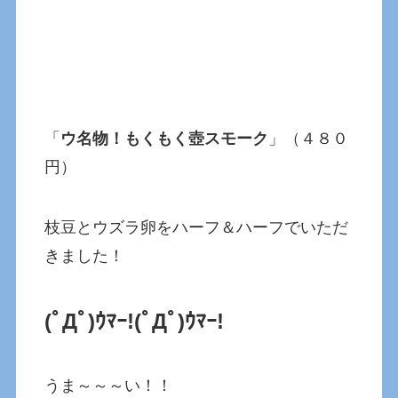
「
ウ名物！もくもく壺スモーク
」（４８０
円）
枝豆とウズラ卵をハーフ＆ハーフでいただ
きました！
(ﾟДﾟ)ｳﾏｰ!
(ﾟДﾟ)ｳﾏｰ!
うま～～～い！！