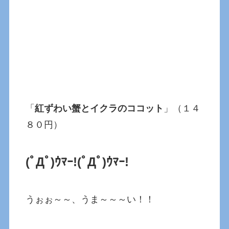
「
紅ずわい蟹とイクラのココット
」（１４
８０円）
(ﾟДﾟ)ｳﾏｰ!
(ﾟДﾟ)ｳﾏｰ!
うぉぉ～～、うま～～～い！！