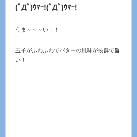
(ﾟДﾟ)ｳﾏｰ!
(ﾟДﾟ)ｳﾏｰ!
うま～～～い！！
玉子がふわふわでバターの風味が抜群で旨
い！