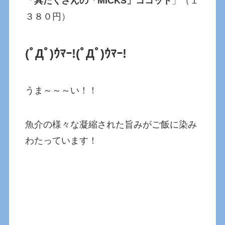
「
具だくさんの「MICKS」ココット
」（１
３８０円）
(ﾟДﾟ)ｳﾏｰ!
(ﾟДﾟ)ｳﾏｰ!
うま～～～い！！
魚介の様々な凝縮された旨みがご飯に染み
わたっています！