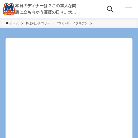
本日のディナーは？この重大な問
題に立ち向かう葛藤の日々。大
阪・京都・神戸を中心とした食べ
ホーム
料理別カテゴリー
フレンチ・イタリアン
歩き、飲み歩きを綴る。